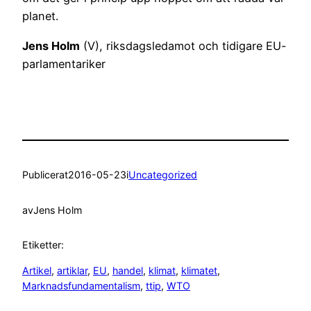
planet.
Jens Holm
(V), riksdagsledamot och tidigare EU-
parlamentariker
Publicerat
2016-05-23
i
Uncategorized
av
Jens Holm
Etiketter:
Artikel
, 
artiklar
, 
EU
, 
handel
, 
klimat
, 
klimatet
, 
Marknadsfundamentalism
, 
ttip
, 
WTO