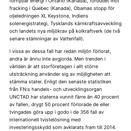
förnybar energi i Ontario (Kanada), förbudet mot
fracking i Quebec (Kanada), Obamas stopp för
oljeledningen XL Keystone, Indiens
solenergistrategi, Tysklands kärnkraftsavveckling
och landets nya miljökrav på kolkraftverk (de två
senare stämningar av Vattenfall).
I vissa av dessa fall har redan miljön förlorat,
andra är ännu inte avgjorda. Men trenden i
världen är att storföretagen i allt större
utsträckning använder sig av möjligheten att
stämma stater. Enligt den senaste statistiken
från FN:s handels- och utvecklingsorgan
UNCTAD har staterna vunnit färre än 40 procent
av fallen, drygt 50 procent förlorade de eller
tvingades göra upp i godo i de 356 fall av
internationell tvistelösning med
investeringsskydd som avklarats fram till 2014.