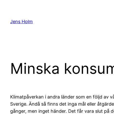
Hoppa
till
innehåll
Jens Holm
Minska konsum
Klimatpåverkan i andra länder som en följd av vå
Sverige. Ändå så finns det inga mål eller åtgär
gånger, men inget händer. Det får vara slut på d