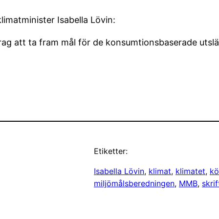
limatminister Isabella Lövin:
rag att ta fram mål för de konsumtionsbaserade utsl
Etiketter:
Isabella Lövin
, 
klimat
, 
klimatet
, 
kö
miljömålsberedningen
, 
MMB
, 
skrif