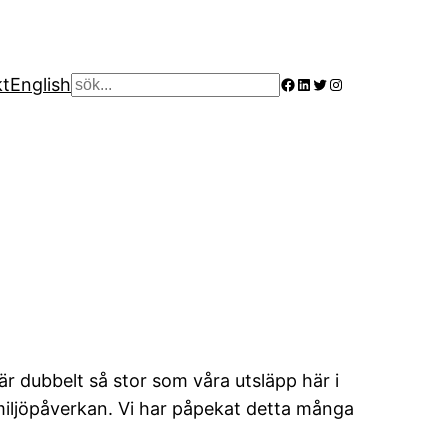
Facebook
LinkedIn
Twitter
Instagram
kt
English
Sök
är dubbelt så stor som våra utsläpp här i
 miljöpåverkan. Vi har påpekat detta många