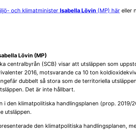
miljö- och klimatminister
Isabella Lövin
(MP) här
eller 
Isabella Lövin (MP)
ka centralbyrån (SCB) visar att utsläppen som uppsto
kvivalenter 2016, motsvarande ca 10 ton koldioxidekviv
efär dubbelt så stora som de territoriella utsläppen
läppen. Det är inte hållbart.
i den klimatpolitiska handlingsplanen (prop. 2019/20
e utsläppen.
presenterade den klimatpolitiska handlingsplanen, m