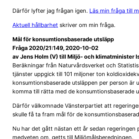
Därför lyfter jag frågan igen.
Läs min fråga till 
Aktuell hållbarhet
skriver om min fråga.
Mål för konsumtionsbaserade utsläpp
Fråga 2020/21:149, 2020-10-02
av Jens Holm (V) till Miljö- och klimatminister 
Beräkningar från Naturvårdsverket och Statistis
tjänster uppgick till 101 miljoner ton koldioxide
konsumtionsbaserade utsläppen per person är ung
komma till rätta med de konsumtionsbaserade uts
Därför välkomnade Vänsterpartiet att regeringen 
skulle få ta fram mål för de konsumtionsbaserad
Nu har det gått nästan ett år sedan regeringen 
medveten om, getts till Miljömålsberedningen.