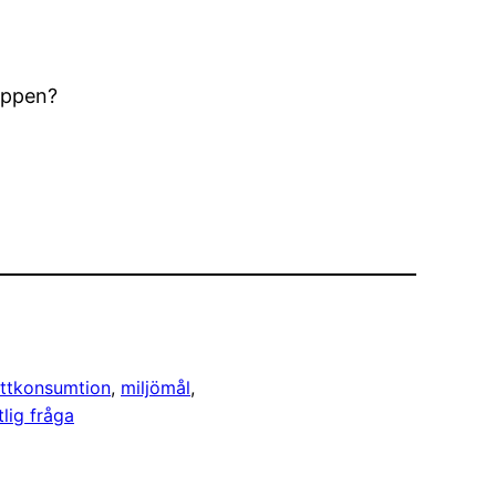
äppen?
ttkonsumtion
, 
miljömål
, 
tlig fråga