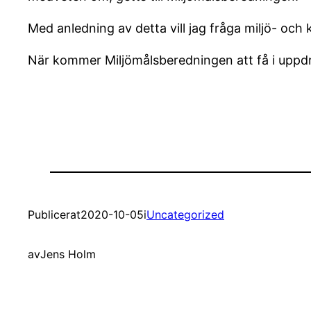
Med anledning av detta vill jag fråga miljö- och k
När kommer Miljömålsberedningen att få i uppd
Publicerat
2020-10-05
i
Uncategorized
av
Jens Holm