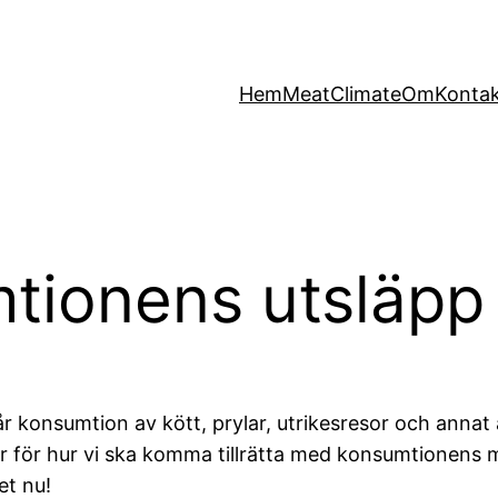
Hem
MeatClimate
Om
Konta
tionens utsläpp
r konsumtion av kött, prylar, utrikesresor och annat 
der för hur vi ska komma tillrätta med konsumtionens
et nu!