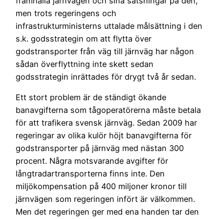
framhålla järnvägen och sina satsningar på den,
men trots regeringens och
infrastrukturministerns uttalade målsättning i den
s.k. godsstrategin om att flytta över
godstransporter från väg till järnväg har någon
sådan överflyttning inte skett sedan
godsstrategin inrättades för drygt två år sedan.
Ett stort problem är de ständigt ökande
banavgifterna som tågoperatörerna måste betala
för att trafikera svensk järnväg. Sedan 2009 har
regeringar av olika kulör höjt banavgifterna för
godstransporter på järnväg med nästan 300
procent. Några motsvarande avgifter för
långtradartransporterna finns inte. Den
miljökompensation på 400 miljoner kronor till
järnvägen som regeringen infört är välkommen.
Men det regeringen ger med ena handen tar den