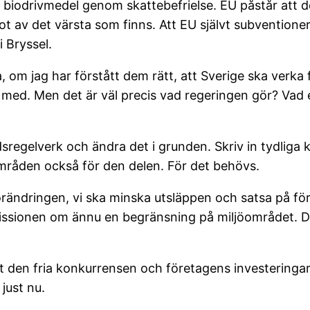
a biodrivmedel genom skattebefrielse. EU påstår att d
av det värsta som finns. Att EU självt subventionerar
i Bryssel.
a, om jag har förstått dem rätt, att Sverige ska verka
t med. Men det är väl precis vad regeringen gör? Vad e
sregelverk och ändra det i grunden. Skriv in tydliga k
områden också för den delen. För det behövs.
rändringen, vi ska minska utsläppen och satsa på f
ssionen om ännu en begränsning på miljöområdet. Det
den fria konkurrensen och företagens investeringar 
just nu.