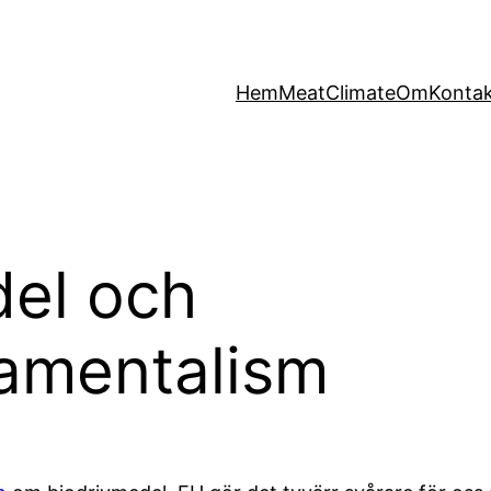
Hem
MeatClimate
Om
Konta
del och
amentalism