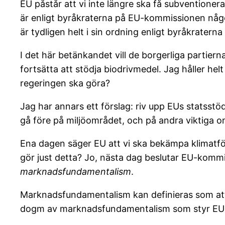
EU påstår att vi inte längre ska få subventioner
är enligt byråkraterna på EU-kommissionen något 
är tydligen helt i sin ordning enligt byråkraterna 
I det här betänkandet vill de borgerliga partiern
fortsätta att stödja biodrivmedel. Jag håller hel
regeringen ska göra?
Jag har annars ett förslag: riv upp EUs statsstöd
gå före på miljöområdet, och på andra viktiga 
Ena dagen säger EU att vi ska bekämpa klimatfö
gör just detta? Jo, nästa dag beslutar EU-kommi
marknadsfundamentalism
.
Marknadsfundamentalism kan definieras som att 
dogm av marknadsfundamentalism som styr EU 