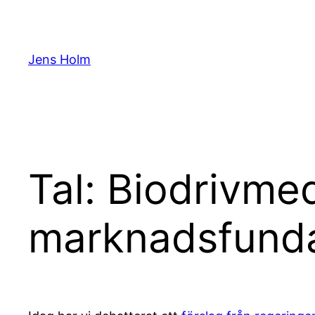
Hoppa
till
innehåll
Jens Holm
Tal: Biodrivme
marknadsfund