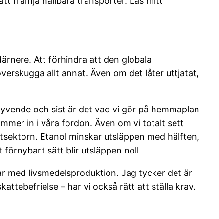
tt främja hållbara transporter. Läs mitt
 därnere. Att förhindra att den globala
verskugga allt annat. Även om det låter uttjatat,
 syvende och sist är det vad vi gör på hemmaplan
mmer in i våra fordon. Även om vi totalt sett
rtsektorn. Etanol minskar utsläppen med hälften,
förnybart sätt blir utsläppen noll.
rar med livsmedelsproduktion. Jag tycker det är
attebefrielse – har vi också rätt att ställa krav.