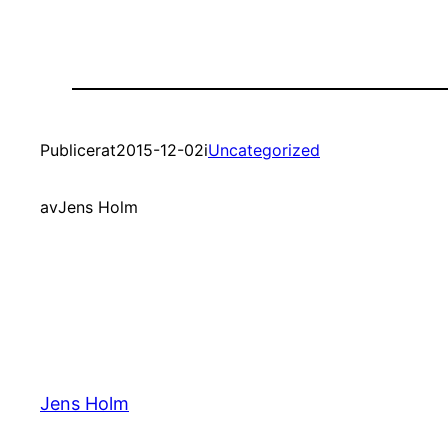
Publicerat
2015-12-02
i
Uncategorized
av
Jens Holm
Jens Holm