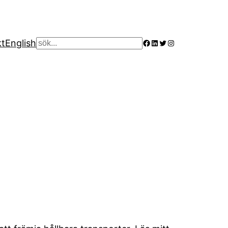
Facebook
LinkedIn
Twitter
Instagram
kt
English
Sök