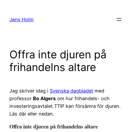
Hoppa
till
Jens Holm
innehåll
Offra inte djuren på
frihandelns altare
Jag skriver idag i
Svenska dagbladet
med
professor
Bo Algers
om hur frihandels- och
investeringsavtalet TTIP kan försämra för djuren.
Läs där eller nedan.
Offra inte djuren på frihandelns altare