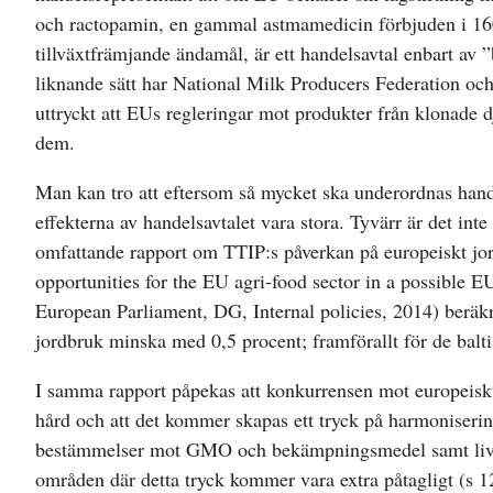
och ractopamin, en gammal astmamedicin förbjuden i 16
tillväxtfrämjande ändamål, är ett handelsavtal enbart av ”
liknande sätt har National Milk Producers Federation o
uttryckt att EUs regleringar mot produkter från klonade d
dem.
Man kan tro att eftersom så mycket ska underordnas hand
effekterna av handelsavtalet vara stora. Tyvärr är det inte
omfattande rapport om TTIP:s påverkan på europeiskt jo
opportunities for the EU agri-food sector in a possible 
European Parliament, DG, Internal policies, 2014) beräkn
jordbruk minska med 0,5 procent; framförallt för de balt
I samma rapport påpekas att konkurrensen mot europeisk
hård och att det kommer skapas ett tryck på harmonisering
bestämmelser mot GMO och bekämpningsmedel samt liv
områden där detta tryck kommer vara extra påtagligt (s 1