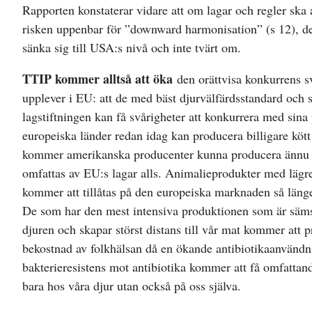
Rapporten konstaterar vidare att om lagar och regler ska a
risken uppenbar för ”downward harmonisation” (s 12), de
sänka sig till USA:s nivå och inte tvärt om.
TTIP kommer alltså att öka
den orättvisa konkurrens 
upplever i EU: att de med bäst djurvälfärdsstandard och s
lagstiftningen kan få svårigheter att konkurrera med sina
europeiska länder redan idag kan producera billigare kött
kommer amerikanska producenter kunna producera ännu bi
omfattas av EU:s lagar alls. Animalieprodukter med lägre
kommer att tillåtas på den europeiska marknaden så läng
De som har den mest intensiva produktionen som är sämst
djuren och skapar störst distans till vår mat kommer att 
bekostnad av folkhälsan då en ökande antibiotikaanvänd
bakterieresistens mot antibiotika kommer att få omfattand
bara hos våra djur utan också på oss själva.