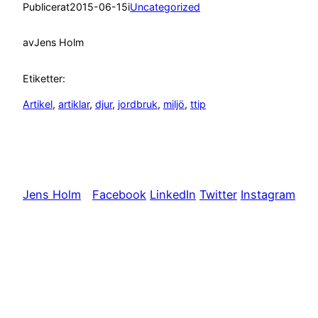
Publicerat
2015-06-15
i
Uncategorized
av
Jens Holm
Etiketter:
Artikel
, 
artiklar
, 
djur
, 
jordbruk
, 
miljö
, 
ttip
Jens Holm
Facebook
LinkedIn
Twitter
Instagram