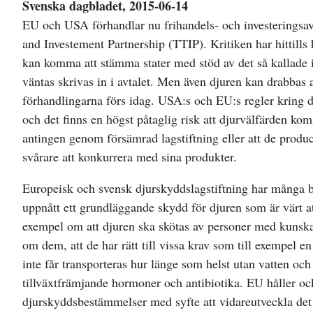
Svenska dagbladet, 2015-06-14
EU och USA förhandlar nu frihandels- och investeringsav
and Investement Partnership (TTIP). Kritiken har hittills 
kan komma att stämma stater med stöd av det så kallade
väntas skrivas in i avtalet. Men även djuren kan drabbas
förhandlingarna förs idag. USA:s och EU:s regler kring d
och det finns en högst påtaglig risk att djurvälfärden kom
antingen genom försämrad lagstiftning eller att de produ
svårare att konkurrera med sina produkter.
Europeisk och svensk djurskyddslagstiftning har många b
uppnått ett grundläggande skydd för djuren som är värt at
exempel om att djuren ska skötas av personer med kunska
om dem, att de har rätt till vissa krav som till exempel en
inte får transporteras hur länge som helst utan vatten o
tillväxtfrämjande hormoner och antibiotika. EU håller oc
djurskyddsbestämmelser med syfte att vidareutveckla det