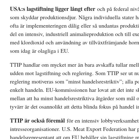
USA:s lagstiftning ligger långt efter
och på federal niv
som skyddar produktionsdjur. Några individuella stater h
ofta är implementeringen dålig eller så undantas produkti
del en intensiv, industriell animalieproduktion och till ex
med klordioxid och användning av tillväxtfrämjande hor
som idag är olagliga i EU.
TTIP handlar om mycket mer än bara avskaffa tullar mel
udden mot lagstiftning och reglering. Som TTIP ser ut n
reglering motiveras som ”minst handelsrestriktiv”; alla p
enkelt handeln. EU-kommissionen har lovat att det inte s
mellan att ha minst handelsrestriktiva åtgärder som mål 
tyvärr är det osannolikt att detta blinda fokus på handel
TTIP är också föremål
för en intensiv lobbyverksamhet
intresseorganisationer. U.S. Meat Export Federation har
handelsrepresentant att om EU behåller sin lagstiftning