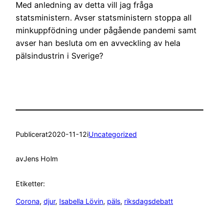
Med anledning av detta vill jag fråga
statsministern. Avser statsministern stoppa all
minkuppfödning under pågående pandemi samt
avser han besluta om en avveckling av hela
pälsindustrin i Sverige?
Publicerat
2020-11-12
i
Uncategorized
av
Jens Holm
Etiketter:
Corona
, 
djur
, 
Isabella Lövin
, 
päls
, 
riksdagsdebatt