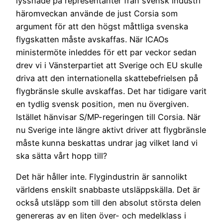
lyssnade på representanter från svensk industri
häromveckan använde de just Corsia som
argument för att den högst måttliga svenska
flygskatten måste avskaffas. När ICAOs
ministermöte inleddes för ett par veckor sedan
drev vi i Vänsterpartiet att Sverige och EU skulle
driva att den internationella skattebefrielsen på
flygbränsle skulle avskaffas. Det har tidigare varit
en tydlig svensk position, men nu övergiven.
Istället hänvisar S/MP-regeringen till Corsia. När
nu Sverige inte längre aktivt driver att flygbränsle
måste kunna beskattas undrar jag vilket land vi
ska sätta vårt hopp till?
Det här håller inte. Flygindustrin är sannolikt
världens enskilt snabbaste utsläppskälla. Det är
också utsläpp som till den absolut största delen
genereras av en liten över- och medelklass i