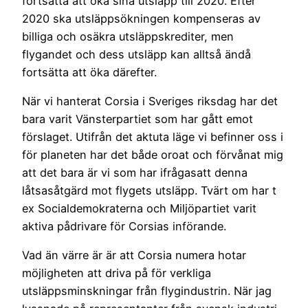
fortsätta att öka sina utsläpp till 2020. Efter
2020 ska utsläppsökningen kompenseras av
billiga och osäkra utsläppskrediter, men
flygandet och dess utsläpp kan alltså ändå
fortsätta att öka därefter.
När vi hanterat Corsia i Sveriges riksdag har det
bara varit Vänsterpartiet som har gått emot
förslaget. Utifrån det aktuta läge vi befinner oss i
för planeten har det både oroat och förvånat mig
att det bara är vi som har ifrågasatt denna
låtsasåtgärd mot flygets utsläpp. Tvärt om har t
ex Socialdemokraterna och Miljöpartiet varit
aktiva pådrivare för Corsias införande.
Vad än värre är är att Corsia numera hotar
möjligheten att driva på för verkliga
utsläppsminskningar från flygindustrin. När jag