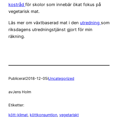
kostråd
för skolor som innebär ökat fokus på
vegetarisk mat.
Läs mer om växtbaserad mat i den
utredning
som
riksdagens utredningstjänst gjort för min
räkning.
Publicerat
2018-12-05
i
Uncategorized
av
Jens Holm
Etiketter:
kött-klimat
, 
köttkonsumtion
, 
vegetariskt