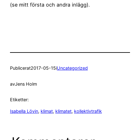
(se mitt första och andra inlägg).
Publicerat
2017-05-15
i
Uncategorized
av
Jens Holm
Etiketter:
Isabella Lövin
, 
klimat
, 
klimatet
, 
kollektivtrafik