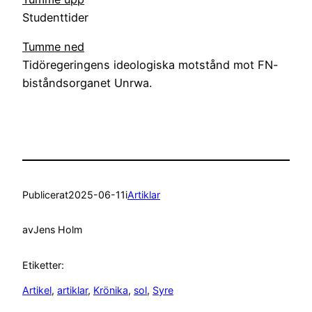
Studenttider
Tumme ned
Tidöregeringens ideologiska motstånd mot FN-
biståndsorganet Unrwa.
Publicerat
2025-06-11
i
Artiklar
av
Jens Holm
Etiketter:
Artikel
, 
artiklar
, 
Krönika
, 
sol
, 
Syre