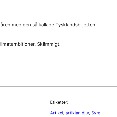
l våren med den så kallade Tysklandsbiljetten.
limatambitioner. Skämmigt.
Etiketter:
Artikel
, 
artiklar
, 
djur
, 
Syre