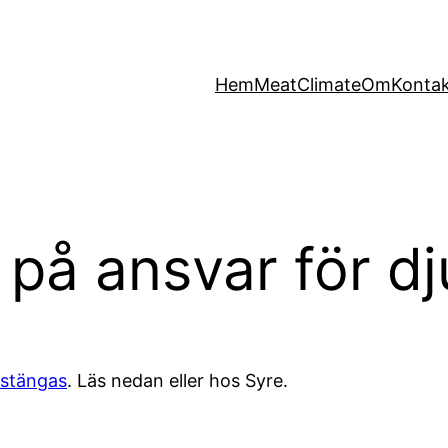
Hem
MeatClimate
Om
Konta
t på ansvar för d
 stängas
. Läs nedan eller hos Syre.