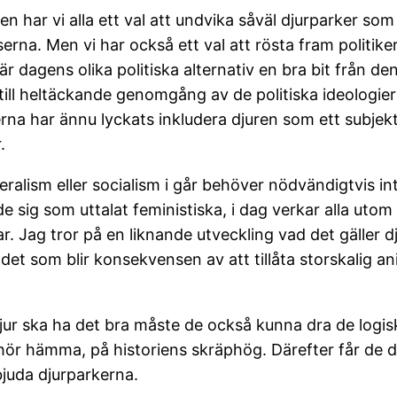
gen har vi alla ett val att undvika såväl djurparker so
a. Men vi har också ett val att rösta fram politiker 
är dagens olika politiska alternativ en bra bit från de
till heltäckande genomgång av de politiska ideologiern
rna har ännu lyckats inkludera djuren som ett subje
.
eralism eller socialism i går behöver nödvändigtvis i
de sig som uttalat feministiska, i dag verkar alla u
llvar. Jag tror på en liknande utveckling vad det gäller 
t det som blir konsekvensen av att tillåta storskalig 
djur ska ha det bra måste de också kunna dra de logi
 hör hämma, på historiens skräphög. Därefter får de d
bjuda djurparkerna.