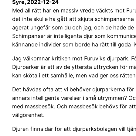
Syre, 2022-12-24
Med all rätt har en massiv vrede väckts mot Fu
det inte skulle ha gått att skjuta schimpansern
agerat ungefär som du och jag, och de hade d
Schimpanser är intelligenta djur som kommunice
kännande individer som borde ha rätt till goda liv
Jag välkomnar kritiken mot Furuviks djurpark. 
Djurparker är ett av de yttersta uttrycken för 
kan sköta i ett samhälle, men vad ger oss rätten
Det hävdas ofta att vi behöver djurparkerna för a
annars intelligenta varelser i små utrymmen? Oc
med massbesök. Och massbesök behövs för att dj
välgörenhet.
Djuren finns där för att djurparksbolagen vill t