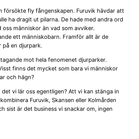
 försökte fly fångenskapen. Furuvik hävdar att
lle ha dragit ut pilarna. De hade med andra ord
 oss människor än vad som avviker.
nde ett människobarn. Framför allt är de
r på en djurpark.
dstagande mot hela fenomenet djurparker.
 Visst finns det mycket som bara vi människor
urar och hägn?
det vi lär oss egentligen? Att vi kan stänga in
t kombinera Furuvik, Skansen eller Kolmården
 sist är det business vi snackar om, ingen