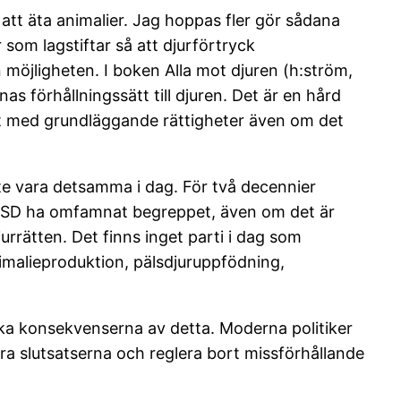
m att äta animalier. Jag hoppas fler gör sådana
som lagstiftar så att djurförtryck
n möjligheten. I boken Alla mot djuren (h:ström,
as förhållningssätt till djuren. Det är en hård
kt med grundläggande rättigheter även om det
nte vara detsamma i dag. För två decennier
tom SD ha omfamnat begreppet, även om det är
djurrätten. Det finns inget parti i dag som
animalieproduktion, pälsdjuruppfödning,
ska konsekvenserna av detta. Moderna politiker
ra slutsatserna och reglera bort missförhållande