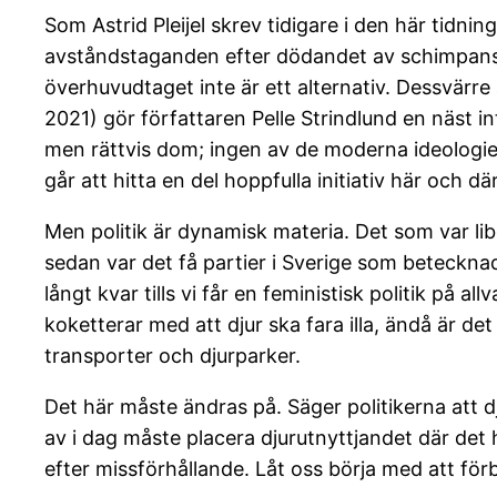
Som Astrid Pleijel skrev tidigare i den här tidnin
avståndstaganden efter dödandet av schimpansern
överhuvudtaget inte är ett alternativ. Dessvärre 
2021) gör författaren Pelle Strindlund en näst in
men rättvis dom; ingen av de moderna ideologie
går att hitta en del hoppfulla initiativ här och där
Men politik är dynamisk materia. Det som var lib
sedan var det få partier i Sverige som beteckna
långt kvar tills vi får en feministisk politik på a
koketterar med att djur ska fara illa, ändå är de
transporter och djurparker.
Det här måste ändras på. Säger politikerna att 
av i dag måste placera djurutnyttjandet där det
efter missförhållande. Låt oss börja med att för