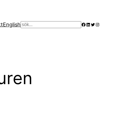
Facebook
LinkedIn
Twitter
Instagram
kt
English
Sök
juren