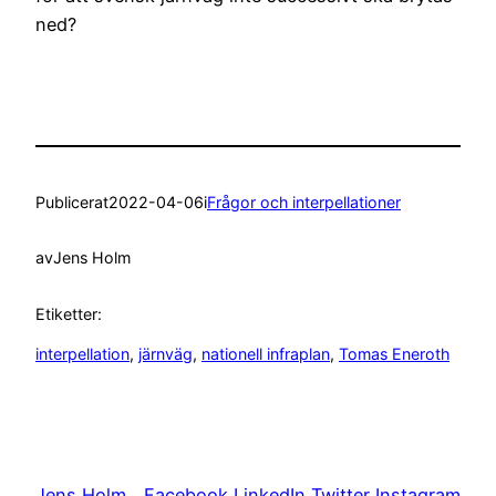
ned?
Publicerat
2022-04-06
i
Frågor och interpellationer
av
Jens Holm
Etiketter:
interpellation
, 
järnväg
, 
nationell infraplan
, 
Tomas Eneroth
Jens Holm
Facebook
LinkedIn
Twitter
Instagram