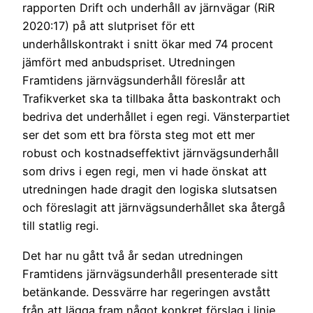
rapporten Drift och underhåll av järnvägar (RiR
2020:17) på att slutpriset för ett
underhållskontrakt i snitt ökar med 74 procent
jämfört med anbudspriset. Utredningen
Framtidens järnvägsunderhåll föreslår att
Trafikverket ska ta tillbaka åtta baskontrakt och
bedriva det underhållet i egen regi. Vänsterpartiet
ser det som ett bra första steg mot ett mer
robust och kostnadseffektivt järnvägsunderhåll
som drivs i egen regi, men vi hade önskat att
utredningen hade dragit den logiska slutsatsen
och föreslagit att järnvägsunderhållet ska återgå
till statlig regi.
Det har nu gått två år sedan utredningen
Framtidens järnvägsunderhåll presenterade sitt
betänkande. Dessvärre har regeringen avstått
från att lägga fram något konkret förslag i linje