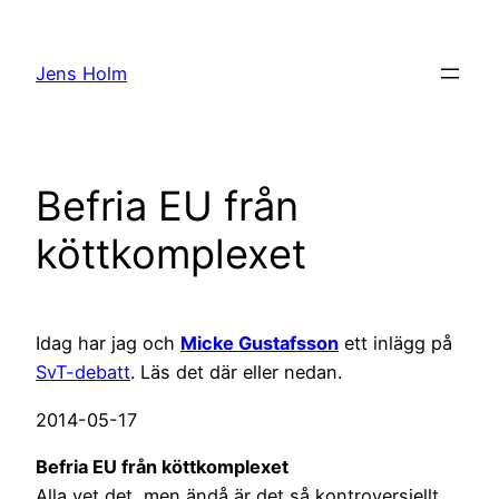
Hoppa
till
Jens Holm
innehåll
Befria EU från
köttkomplexet
Idag har jag och
Micke Gustafsson
ett inlägg på
SvT-debatt
. Läs det där eller nedan.
2014-05-17
Befria EU från köttkomplexet
Alla vet det, men ändå är det så kontroversiellt.