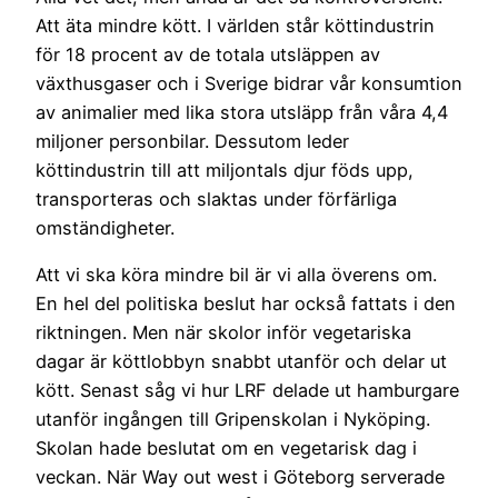
Att äta mindre kött. I världen står köttindustrin
för 18 procent av de totala utsläppen av
växthusgaser och i Sverige bidrar vår konsumtion
av animalier med lika stora utsläpp från våra 4,4
miljoner personbilar. Dessutom leder
köttindustrin till att miljontals djur föds upp,
transporteras och slaktas under förfärliga
omständigheter.
Att vi ska köra mindre bil är vi alla överens om.
En hel del politiska beslut har också fattats i den
riktningen. Men när skolor inför vegetariska
dagar är köttlobbyn snabbt utanför och delar ut
kött. Senast såg vi hur LRF delade ut hamburgare
utanför ingången till Gripenskolan i Nyköping.
Skolan hade beslutat om en vegetarisk dag i
veckan. När Way out west i Göteborg serverade