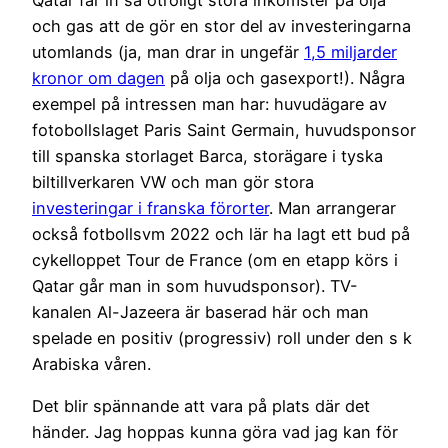
och gas att de gör en stor del av investeringarna
utomlands (ja, man drar in ungefär
1,5 miljarder
kronor om dagen
på olja och gasexport!). Några
exempel på intressen man har: huvudägare av
fotobollslaget Paris Saint Germain, huvudsponsor
till spanska storlaget Barca, storägare i tyska
biltillverkaren VW och man gör stora
investeringar i franska förorter
. Man arrangerar
också fotbollsvm 2022 och lär ha lagt ett bud på
cykelloppet Tour de France (om en etapp körs i
Qatar går man in som huvudsponsor). TV-
kanalen Al-Jazeera är baserad här och man
spelade en positiv (progressiv) roll under den s k
Arabiska våren.
Det blir spännande att vara på plats där det
händer. Jag hoppas kunna göra vad jag kan för