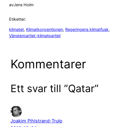
av
Jens Holm
Etiketter:
klimatet
, 
Klimatkonventionen
, 
Regeringens klimatfusk
, 
Vänsterpartiet-klimatpartiet
Kommentarer
Ett svar till ”Qatar”
Joakim Pihlstrand-Trulp