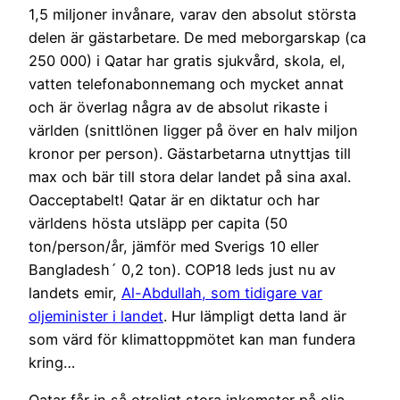
1,5 miljoner invånare, varav den absolut största
delen är gästarbetare. De med meborgarskap (ca
250 000) i Qatar har gratis sjukvård, skola, el,
vatten telefonabonnemang och mycket annat
och är överlag några av de absolut rikaste i
världen (snittlönen ligger på över en halv miljon
kronor per person). Gästarbetarna utnyttjas till
max och bär till stora delar landet på sina axal.
Oacceptabelt! Qatar är en diktatur och har
världens hösta utsläpp per capita (50
ton/person/år, jämför med Sverigs 10 eller
Bangladesh´ 0,2 ton). COP18 leds just nu av
landets emir,
Al-Abdullah, som tidigare var
oljeminister i landet
. Hur lämpligt detta land är
som värd för klimattoppmötet kan man fundera
kring…
Qatar får in så otroligt stora inkomster på olja