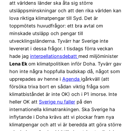
att världens länder ska åta sig större
utsläppsminskningar och att den rika världen kan
lova riktiga klimatpengar till Syd. Det är
toppmötets huvudfrågor: ett bra avtal om
minskade utsläpp och pengar till
utvecklingsländerna. Tyvärr har Sverige inte
levererat i dessa frågor. I tisdags förra veckan
hade jag
interpellationsdebatt
med miljöminister
Lena Ek
om klimatpolitiken inför Doha. Tyvärr gav
hon inte några hoppfulla budskap då, något som
upprepades av henne i
Agenda
igårkväll (att
försöka trixa bort en sådan viktig fråga som
klimatbiståndet är inte OK) och i P1 imorse. Inte
heller OK att
Sverige nu faller
på den
internationella klimatrankingen. Ska Sverige ha
inflytande i Doha krävs att vi plockar fram nya
klimatpengar och att vi är beredda att göra större