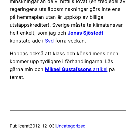
minskningar än de vi hittills lovat (en tredjedel av
regeringens utsläppsminskningar görs inte ens
på hemmaplan utan är uppköp av billiga
utsläppskrediter). Sverige måste ta klimatansvar,
helt enkelt, som jag och
Jonas Sjöstedt
konstaterade i
Svd
förra veckan.
Hoppas också att klass och könsdimensionen
kommer upp tydligare i förhandlingarna. Läs
gärna min och
Mikael Gustafssons
artikel
på
temat.
Publicerat
2012-12-03
i
Uncategorized