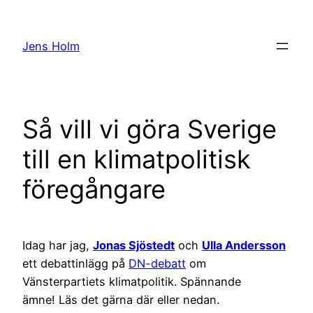
Hoppa
till
Jens Holm
innehåll
Så vill vi göra Sverige
till en klimatpolitisk
föregångare
Idag har jag,
Jonas Sjöstedt
och
Ulla Andersson
ett debattinlägg på
DN-debatt
om
Vänsterpartiets klimatpolitik. Spännande
ämne! Läs det gärna där eller nedan.