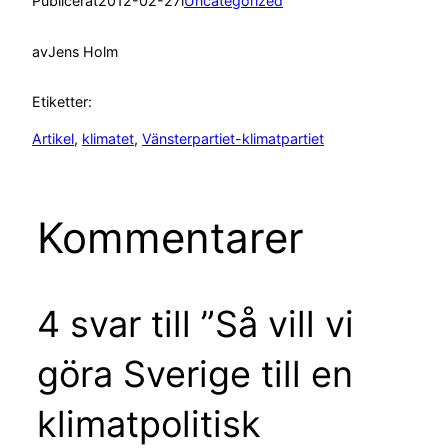
Publicerat
2012-02-27
i
Uncategorized
av
Jens Holm
Etiketter:
Artikel
, 
klimatet
, 
Vänsterpartiet-klimatpartiet
Kommentarer
4 svar till ”Så vill vi
göra Sverige till en
klimatpolitisk