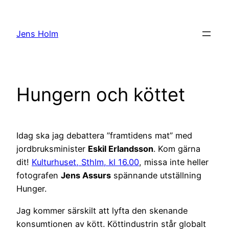
Hoppa
till
Jens Holm
innehåll
Hungern och köttet
Idag ska jag debattera ”framtidens mat” med
jordbruksminister
Eskil Erlandsson
. Kom gärna
dit!
Kulturhuset, Sthlm, kl 16.00
, missa inte heller
fotografen
Jens Assurs
spännande utställning
Hunger.
Jag kommer särskilt att lyfta den skenande
konsumtionen av kött. Köttindustrin står globalt