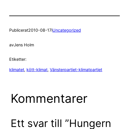
Publicerat
2010-08-17
i
Uncategorized
av
Jens Holm
Etiketter:
klimatet
, 
kött-klimat
, 
Vänsterpartiet-klimatpartiet
Kommentarer
Ett svar till ”Hungern