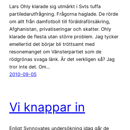
Lars Ohly klarade sig utmärkt i Svts tuffa
partiledarutfrågning. Frågorna haglade. De rörde
om allt från damfotboll till föräldraförsäkring,
Afghanistan, privatiseringar och skatter. Ohly
klarade de flesta utan större problem. Jag tycker
emellertid det börjar bli tröttsamt med
resonemanget om Vänsterpartiet som de
rödgrönas svaga länk. Är det verkligen så? Jag
tror inte det. Om…
2010-09-05
Vi knappar in
Enligt Synnovates undersökning idag går de