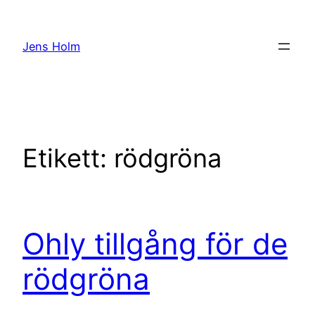
Hoppa
till
Jens Holm
innehåll
Etikett:
rödgröna
Ohly tillgång för de
rödgröna