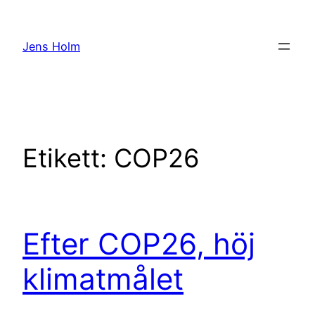
Hoppa
till
Jens Holm
innehåll
Etikett:
COP26
Efter COP26, höj
klimatmålet