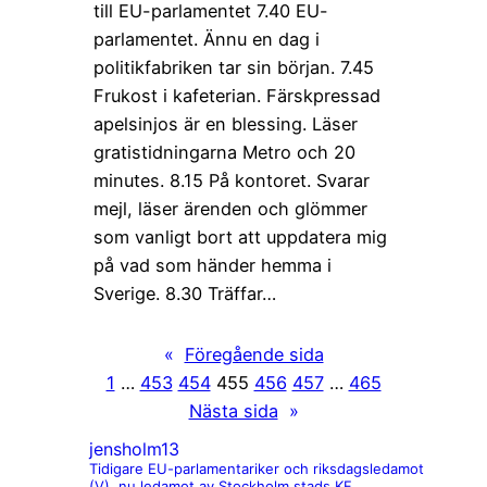
till EU-parlamentet 7.40 EU-
parlamentet. Ännu en dag i
politikfabriken tar sin början. 7.45
Frukost i kafeterian. Färskpressad
apelsinjos är en blessing. Läser
gratistidningarna Metro och 20
minutes. 8.15 På kontoret. Svarar
mejl, läser ärenden och glömmer
som vanligt bort att uppdatera mig
på vad som händer hemma i
Sverige. 8.30 Träffar…
«
Föregående sida
1
…
453
454
455
456
457
…
465
Nästa sida
»
jensholm13
Tidigare EU-parlamentariker och riksdagsledamot
(V), nu ledamot av Stockholm stads KF.