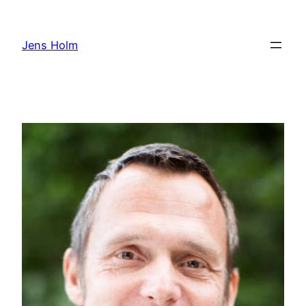
Hoppa
till
Jens Holm
innehåll