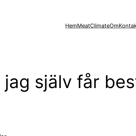
Hem
MeatClimate
Om
Konta
 jag själv får b