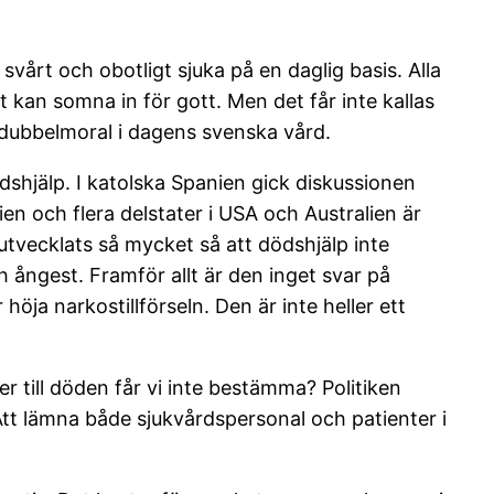
 svårt och obotligt sjuka på en daglig basis. Alla
t kan somna in för gott. Men det får inte kallas
av dubbelmoral i dagens svenska vård.
dshjälp. I katolska Spanien gick diskussionen
en och flera delstater i USA och Australien är
r utvecklats så mycket så att dödshjälp inte
h ångest. Framför allt är den inget svar på
öja narkostillförseln. Den är inte heller ett
r till döden får vi inte bestämma? Politiken
Att lämna både sjukvårdspersonal och patienter i