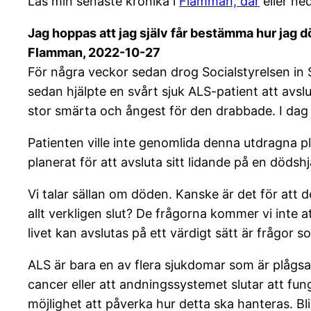
Läs min senaste krönika i
Flamman, där
eller ne
Jag hoppas att jag själv får bestämma hur jag d
Flamman, 2022-10-27
För några veckor sedan drog Socialstyrelsen in S
sedan hjälpte en svårt sjuk ALS-patient att avslu
stor smärta och ångest för den drabbade. I dag
Patienten ville inte genomlida denna utdragna p
planerat för att avsluta sitt lidande på en döds
Vi talar sällan om döden. Kanske är det för att d
allt verkligen slut? De frågorna kommer vi inte 
livet kan avslutas på ett värdigt sätt är frågor 
ALS är bara en av flera sjukdomar som är plågsa
cancer eller att andningssystemet slutar att fun
möjlighet att påverka hur detta ska hanteras. Blir 