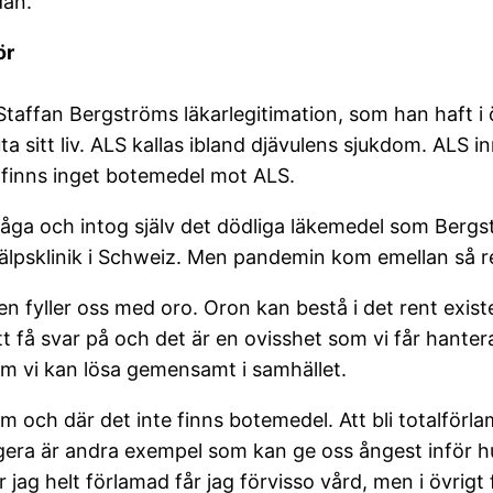
dan.
ör
taffan Bergströms läkarlegitimation, som han haft i ö
ta sitt liv. ALS kallas ibland djävulens sjukdom. ALS 
 finns inget botemedel mot ALS.
låga och intog själv det dödliga läkemedel som Bergs
hjälpsklinik i Schweiz. Men pandemin kom emellan så 
en fyller oss med oro. Oron kan bestå i det rent exist
att få svar på och det är en ovisshet som vi får hante
som vi kan lösa gemensamt i samhället.
m och där det inte finns botemedel. Att bli totalförl
gera är andra exempel som kan ge oss ångest inför hur
jag helt förlamad får jag förvisso vård, men i övrigt få