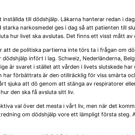
t inställda till dödshjälp. Läkarna hanterar redan i dag
starka narkosmedel ges i dag så att patienten till slu
luta hur livet ska avslutas. Det finns ett visst mått 
att de politiska partierna inte törs ta i frågan om dö
 dödshjälp infört i lag. Schweiz, Nederländerna, Belgi
ige är svaret i stället att vården i livets slutskede ha
har förbättrats är den otillräcklig för viss smärta oc
 sjuka att dö genom att stänga av respiratorer eller h
ur den ska få avsluta sitt liv.
ktiva val över det mesta i vårt liv, men när det komme
tredning om dödshjälp vore ett lämpligt första steg. 