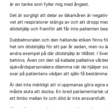
är en tanke som fyller mig med ångest.
Det är sorgligt att delar av läkarkåren är negativ
vet att respiratorer stängs av och att dropp med 
dödshjälp och framför allt får inte patienten bes
Dubbelmoralen och den haltande etiken finns för 
het om dödshjälp för ett par år sedan, men nu är
andra exempel på där dödshjälp är tillåtet. I Sver
behövs. Även om den så kallade palliativa vården 
sjukvårdspersonalens dilemma när de hjälper svårt
svar på patientens vädjan att själv få bestämma h
Är det inte märkligt att vi uppmanas göra egna a
måste sluta att ducka. En bred parlamentarisk u
ett limbo mellan liv och död är inte ansvarsfullt.