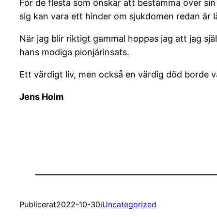
För de flesta som önskar att bestämma över sin d
sig kan vara ett hinder om sjukdomen redan är 
När jag blir riktigt gammal hoppas jag att jag s
hans modiga pionjärinsats.
Ett värdigt liv, men också en värdig död borde var
Jens Holm
Publicerat
2022-10-30
i
Uncategorized