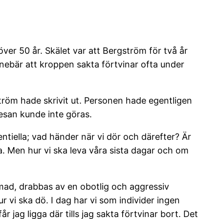
ver 50 år. Skälet var att Bergström för två år
innebär att kroppen sakta förtvinar ofta under
tröm hade skrivit ut. Personen hade egentligen
resan kunde inte göras.
entiella; vad händer när vi dör och därefter? Är
ra. Men hur vi ska leva våra sista dagar och om
amad, drabbas av en obotlig och aggressiv
 vi ska dö. I dag har vi som individer ingen
r jag ligga där tills jag sakta förtvinar bort. Det