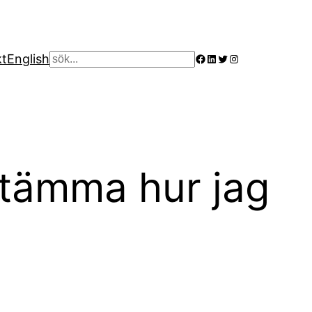
Facebook
LinkedIn
Twitter
Instagram
kt
English
Sök
estämma hur jag