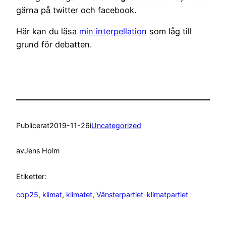
gärna på twitter och facebook.
Här kan du läsa
min interpellation
som låg till
grund för debatten.
Publicerat
2019-11-26
i
Uncategorized
av
Jens Holm
Etiketter:
cop25
, 
klimat
, 
klimatet
, 
Vänsterpartiet-klimatpartiet