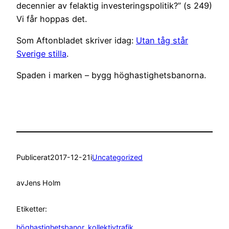
decennier av felaktig investeringspolitik?” (s 249)
Vi får hoppas det.
Som Aftonbladet skriver idag:
Utan tåg står
Sverige stilla
.
Spaden i marken – bygg höghastighetsbanorna.
Publicerat
2017-12-21
i
Uncategorized
av
Jens Holm
Etiketter:
höghastighetsbanor
, 
kollektivtrafik