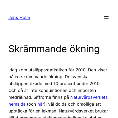
Hoppa
till
Jens Holm
innehåll
Skrämmande ökning
Idag kom utsläppsstatistiken för 2010. Den visar
på en skrämmande ökning. De svenska
utsläppen ökade med 10 procent under 2010.
Och då är inte konsumtionen och importen
medräknad. Siffrorna finns på
Naturvårdsverkets
hemsida
(och
här
), väl dolda och omöjliga att
upptäcka för en lekman. Naturvårdsverket brukar
alltid presentera utsläppsstatistiken i slutet av