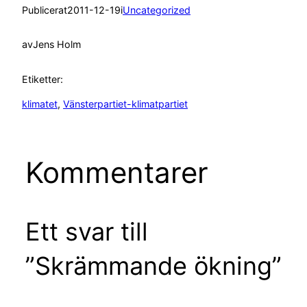
Publicerat
2011-12-19
i
Uncategorized
av
Jens Holm
Etiketter:
klimatet
, 
Vänsterpartiet-klimatpartiet
Kommentarer
Ett svar till
”Skrämmande ökning”