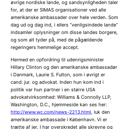
øvrige nordiske lande, og sandsynligheden taler
for, at der er SIMAS organisationer ved alle
amerikanske ambassader over hele verden. Som
dag ud og dag ind, i ellers ”venligsindede lande”
indsamler oplysninger om disse landes borgere,
og som alt tyder på, med de pågældende
regeringers hemmelige accept.
Hermed en opfordring til udenrigsminister
Hillary Clinton og den amerikanske ambassadør
i Danmark, Laurie S. Fulton, som i øvrigt er
cand. jur. og advokat. Inden hun kom ind i
politik var hun partner i en større USA
advokatvirksomhed: Williams & Connolly LLP,
Washington, D.C., hjemmeside kan ses her:
http://www.wc.com/news-2213.html
, luk den
amerikanske ambassade i København. Vi er
trætte af jer, I har overskredet alle skrevne og