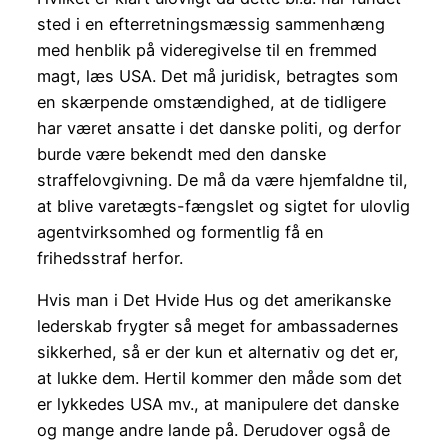
sted i en efterretningsmæssig sammenhæng
med henblik på videregivelse til en fremmed
magt, læs USA. Det må juridisk, betragtes som
en skærpende omstændighed, at de tidligere
har været ansatte i det danske politi, og derfor
burde være bekendt med den danske
straffelovgivning. De må da være hjemfaldne til,
at blive varetægts-fængslet og sigtet for ulovlig
agentvirksomhed og formentlig få en
frihedsstraf herfor.
Hvis man i Det Hvide Hus og det amerikanske
lederskab frygter så meget for ambassadernes
sikkerhed, så er der kun et alternativ og det er,
at lukke dem. Hertil kommer den måde som det
er lykkedes USA mv., at manipulere det danske
og mange andre lande på. Derudover også de