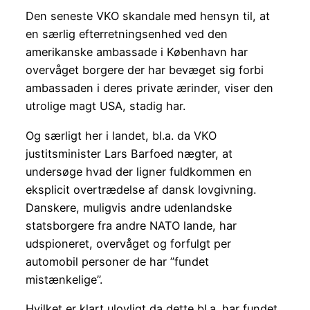
Den seneste VKO skandale med hensyn til, at
en særlig efterretningsenhed ved den
amerikanske ambassade i København har
overvåget borgere der har bevæget sig forbi
ambassaden i deres private ærinder, viser den
utrolige magt USA, stadig har.
Og særligt her i landet, bl.a. da VKO
justitsminister Lars Barfoed nægter, at
undersøge hvad der ligner fuldkommen en
eksplicit overtrædelse af dansk lovgivning.
Danskere, muligvis andre udenlandske
statsborgere fra andre NATO lande, har
udspioneret, overvåget og forfulgt per
automobil personer de har ”fundet
mistænkelige”.
Hvilket er klart ulovligt da dette bl.a. har fundet