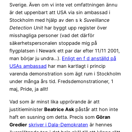
Sverige. Även om vi inte vet omfattningen ännu
är det uppenbart att USA via sin ambassad i
Stockholm med hjälp av den s k
Suveillance
Detection Unit
har byggt upp register över
misshagliga personer (vad det därför
säkerhetspersonalen stoppade mig på
flygplatsen i Newark ett par dar efter 11/11 2001,
man börjar ju undra…).
Enligt en f d anställd på
USAs ambassad
har man kartlagt i princip
varenda demonstration som ägt rum i Stockholm
under många års tid. Fredsdemonstrationer, 1
maj, Pride, ja allt!
Vad som är minst lika upprörande är att
justitieminister
Beatrice Ask
påstår att hon inte
haft en susning om detta. Precis som
Göran
Gredier
skriver i Dala-Demokraten
är hennes