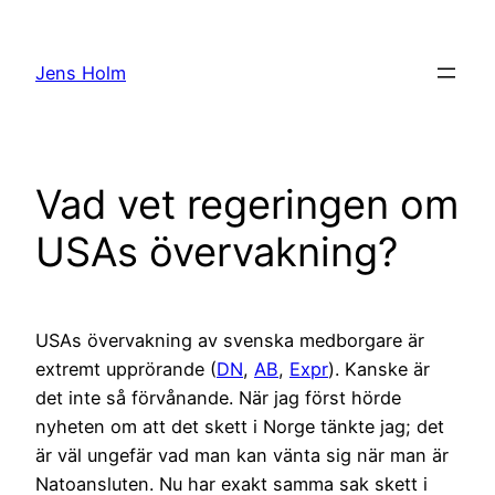
Hoppa
till
Jens Holm
innehåll
Vad vet regeringen om
USAs övervakning?
USAs övervakning av svenska medborgare är
extremt upprörande (
DN
,
AB
,
Expr
). Kanske är
det inte så förvånande. När jag först hörde
nyheten om att det skett i Norge tänkte jag; det
är väl ungefär vad man kan vänta sig när man är
Natoansluten. Nu har exakt samma sak skett i