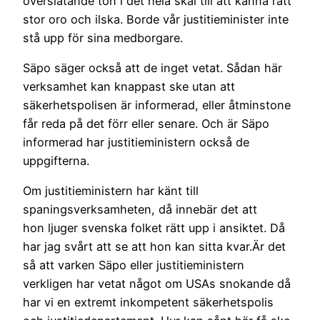
överslätande ton i det hela skäl till att känna rätt
stor oro och ilska. Borde vår justitieminister inte
stå upp för sina medborgare.
Säpo säger också att de inget vetat. Sådan här
verksamhet kan knappast ske utan att
säkerhetspolisen är informerad, eller åtminstone
får reda på det förr eller senare. Och är Säpo
informerad har justitieministern också de
uppgifterna.
Om justitieministern har känt till
spaningsverksamheten, då innebär det att
hon ljuger svenska folket rätt upp i ansiktet. Då
har jag svårt att se att hon kan sitta kvar.Är det
så att varken Säpo eller justitieministern
verkligen har vetat något om USAs snokande då
har vi en extremt inkompetent säkerhetspolis