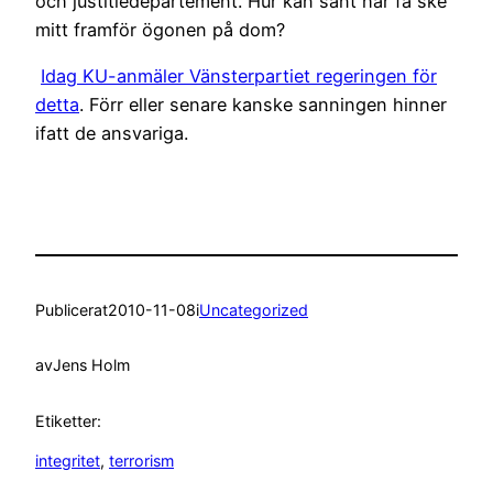
och justitiedepartement. Hur kan sånt här få ske
mitt framför ögonen på dom?
Idag KU-anmäler Vänsterpartiet regeringen för
detta
. Förr eller senare kanske sanningen hinner
ifatt de ansvariga.
Publicerat
2010-11-08
i
Uncategorized
av
Jens Holm
Etiketter:
integritet
, 
terrorism