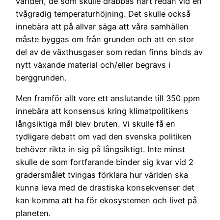
världen, de som skulle drabbas hårt redan vid en
tvågradig temperaturhöjning. Det skulle också
innebära att på allvar säga att våra samhällen
måste byggas om från grunden och att en stor
del av de växthusgaser som redan finns binds av
nytt växande material och/eller begravs i
berggrunden.
Men framför allt vore ett anslutande till 350 ppm
innebära att konsensus kring klimatpolitikens
långsiktiga mål blev bruten. Vi skulle få en
tydligare debatt om vad den svenska politiken
behöver rikta in sig på långsiktigt. Inte minst
skulle de som fortfarande binder sig kvar vid 2
gradersmålet tvingas förklara hur världen ska
kunna leva med de drastiska konsekvenser det
kan komma att ha för ekosystemen och livet på
planeten.