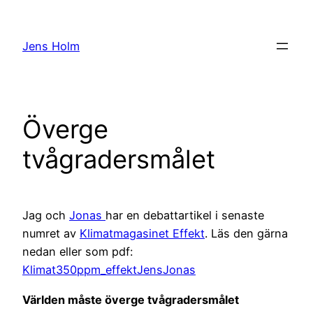
Hoppa
till
Jens Holm
innehåll
Överge
tvågradersmålet
Jag och
Jonas
har en debattartikel i senaste
numret av
Klimatmagasinet Effekt
. Läs den gärna
nedan eller som pdf:
Klimat350ppm_effektJensJonas
Världen måste överge tvågradersmålet