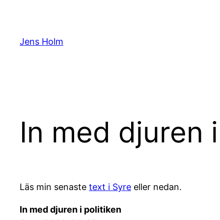
Hoppa
till
innehåll
Jens Holm
In med djuren i
Läs min senaste
text i Syre
eller nedan.
In med djuren i politiken