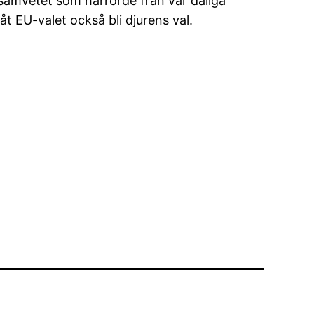
samvetet som härrörde från vår dåliga
åt EU-valet också bli djurens val.