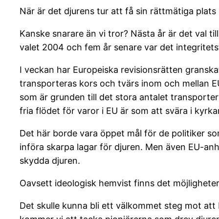
När är det djurens tur att få sin rättmätiga plats 
Kanske snarare än vi tror? Nästa år är det val til
valet 2004 och fem år senare var det integritet
I veckan har Europeiska revisionsrätten granska
transporteras kors och tvärs inom och mellan EU
som är grunden till det stora antalet transporte
fria flödet för varor i EU är som att svära i kyrk
Det här borde vara öppet mål för de politiker 
införa skarpa lagar för djuren. Men även EU-anhä
skydda djuren.
Oavsett ideologisk hemvist finns det möjligheter
Det skulle kunna bli ett välkommet steg mot att br