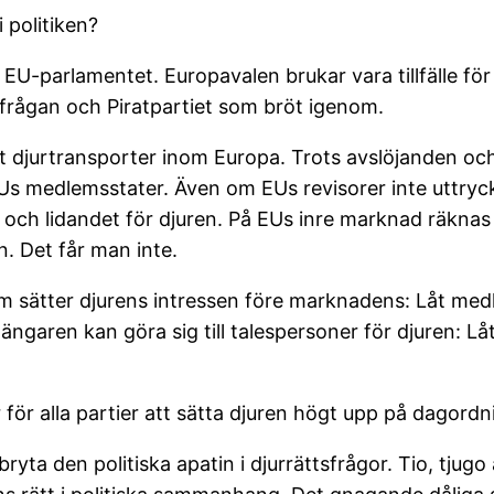
i politiken?
l EU-parlamentet. Europavalen brukar vara tillfälle för
sfrågan och Piratpartiet som bröt igenom.
t djurtransporter inom Europa. Trots avslöjanden och 
s medlemsstater. Även om EUs revisorer inte uttrycke
r och lidandet för djuren. På EUs inre marknad räknas
an. Det får man inte.
som sätter djurens intressen före marknadens: Låt me
ngaren kan göra sig till talespersoner för djuren: L
 för alla partier att sätta djuren högt upp på dagordn
yta den politiska apatin i djurrättsfrågor. Tio, tjugo å