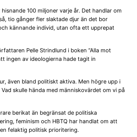
r hisnande 100 miljoner varje år. Det handlar om
så, tio gånger fler slaktade djur än det bor
 och kännande individ, utan ofta ett upprepat
örfattaren Pelle Strindlund i boken ”Alla mot
tt ingen av ideologierna hade tagit in
jur, även bland politiskt aktiva. Men högre upp i
en. Vad skulle hända med människovärdet om vi på
arare berikat än begränsat de politiska
isering, feminism och HBTQ har handlat om att
 felaktig politisk prioritering.