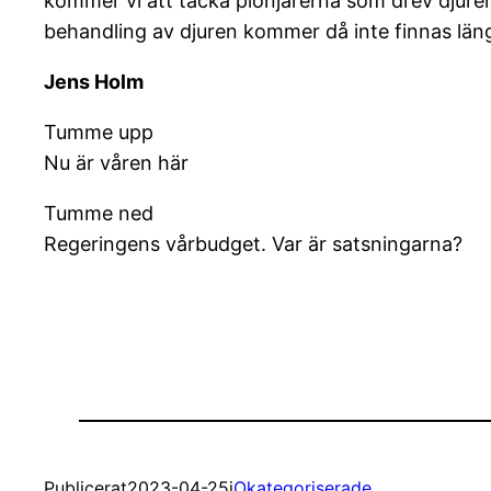
kommer vi att tacka pionjärerna som drev djure
behandling av djuren kommer då inte finnas längre
Jens Holm
Tumme upp
Nu är våren här
Tumme ned
Regeringens vårbudget. Var är satsningarna?
Publicerat
2023-04-25
i
Okategoriserade