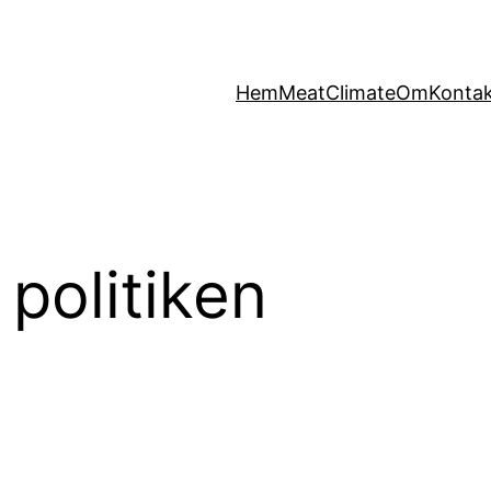
Hem
MeatClimate
Om
Konta
 politiken