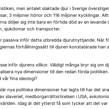
stiken, men antalet slaktade djur i Sverige överstige
sar, 3 miljoner hönor och 116 miljoner kycklingar. Allt
orna döljer sig inte bara en förtida död av en levande
n, sjukdomar och transporter.
er passiva inför detta utbredda djurutnyttjande. När f
iernas förhållningssätt till djuren konstaterade han a
esse inför djurens villkor. Väldigt många bryr sig om d
lisera nya dimensioner till den redan förda politik
 vår fina ideologi?
När nya politiska dimensioner har lagts till har det sn
av slaveriet, medborgarrättsrörelsen i USA, avkolon
rlden. Idag är det ytterst få som tycker att det var en