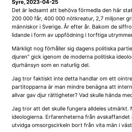
Syre, 2023-04-25
Det är ledsamt att behöva förmedla den här stati
200 000 får, 400 000 nötkreatur, 2,7 miljoner gri
människor i Sverige. År efter år. Bakom de siffr
lidande i form av uppfödning i torftiga utrymme
Märkligt nog förhåller sig dagens politiska parti
djuren” gick igenom de moderna politiska ideolog
djurhänsyn som en naturlig del.
Jag tror faktiskt inte detta handlar om ett ointr
partitopparna är man mindre benägna att interna
allvar gav djur rättigheter? Vad skulle hända med
Jag tror att det skulle fungera alldeles utmärkt. 
ideologierna. Erfarenheterna från avskaffandet 
utvidga omsorgscirkeln bort från vita män i västvä