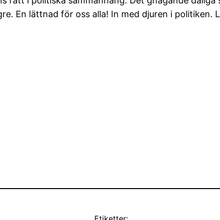
ns rätt i politiska sammanhang. Det gnagande dåliga 
. En lättnad för oss alla! In med djuren i politiken. L
Etiketter: