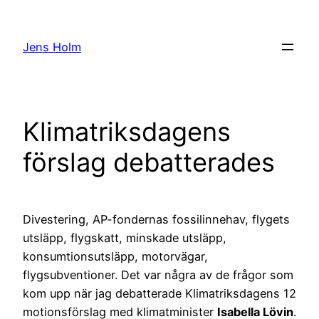
Hoppa
till
Jens Holm
innehåll
Klimatriksdagens
förslag debatterades
Divestering, AP-fondernas fossilinnehav, flygets
utsläpp, flygskatt, minskade utsläpp,
konsumtionsutsläpp, motorvägar,
flygsubventioner. Det var några av de frågor som
kom upp när jag debatterade Klimatriksdagens 12
motionsförslag med klimatminister
Isabella Lövin
.