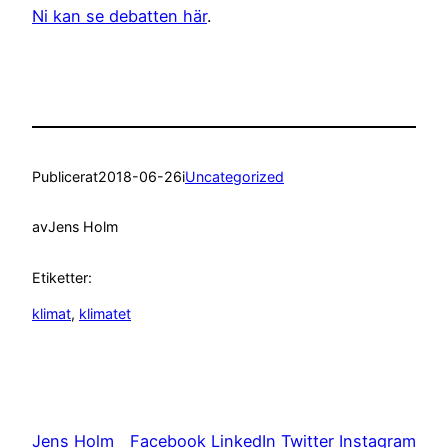
Ni kan se debatten här
.
Publicerat
2018-06-26
i
Uncategorized
av
Jens Holm
Etiketter:
klimat
, 
klimatet
Jens Holm
Facebook
LinkedIn
Twitter
Instagram