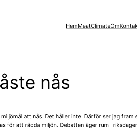
Hem
MeatClimate
Om
Konta
måste nås
iljömål att nås. Det håller inte. Därför ser jag fra
as för att rädda miljön. Debatten äger rum i riksdag