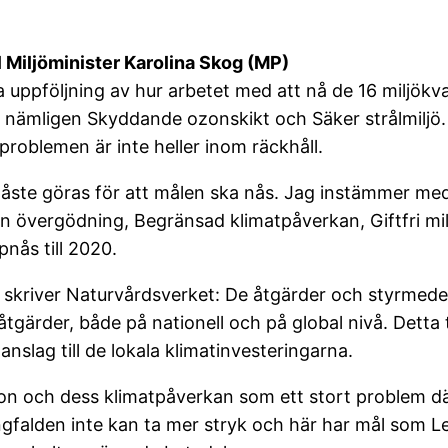
l Miljöminister Karolina Skog (MP)
 uppföljning av hur arbetet med att nå de 16 miljökva
 nämligen Skyddande ozonskikt och Säker strålmiljö.
problemen är inte heller inom räckhåll.
ste göras för att målen ska nås. Jag instämmer med 
övergödning, Begränsad klimatpåverkan, Giftfri miljö, 
pnås till 2020.
kriver Naturvårdsverket: De åtgärder och styrmedel s
tgärder, både på nationell och på global nivå. Detta t
anslag till de lokala klimatinvesteringarna.
on och dess klimatpåverkan som ett stort problem där
gfalden inte kan ta mer stryk och här har mål som L