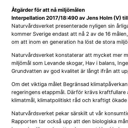
Åtgärder för att nå miljömålen
Interpellation 2017/18:490 av Jens Holm (V) til
Naturvårdsverket presenterade nyligen sin årliga
kommer Sverige endast att nå 2 av de 16 målen,
om att inom en generation ha löst de stora miljö
Naturvårdsverket konstaterar att mycket mer må
miljömål som Levande skogar, Hav i balans, Ingen 
Grundvatten av god kvalitet är långt ifrån att up
Om det viktiga målet Begränsad klimatpåverkan s
regeringens etappmål. Därför krävs kraftfullare å
klimatmål, klimatpolitiskt råd och kraftigt ökade 
Naturvårdsverket pekar särskilt ut vår konsumti
Rapporten tar också upp att den biologiska mån