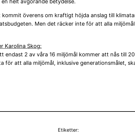
 en helt avgörande betydelse.
et kommit överens om kraftigt höjda anslag till klima
statsbudgeten. Men det räcker inte för att alla miljöm
er Karolina Skog:
t endast 2 av våra 16 miljömål kommer att nås till 2
ta för att alla miljömål, inklusive generationsmålet, s
Etiketter: