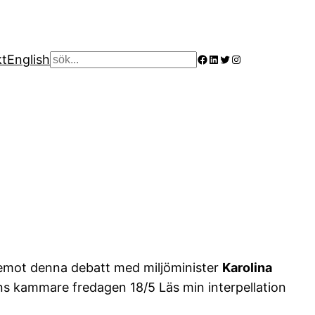
Facebook
LinkedIn
Twitter
Instagram
kt
English
Sök
m emot denna debatt med miljöminister
Karolina
ens kammare fredagen 18/5 Läs min interpellation