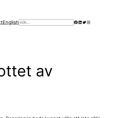
Facebook
LinkedIn
Twitter
Instagram
kt
English
Sök
ottet av