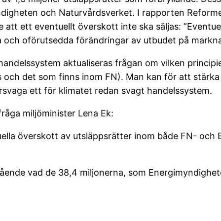
igheten och Naturvårdsverket. I rapporten Reformer
att ett eventuellt överskott inte ska säljas: ”Eventue
ga och oförutsedda förändringar av utbudet på markna
andelssystem aktualiseras frågan om vilken principie
ch det som finns inom FN). Man kan för att stärka kl
försvaga ett för klimatet redan svagt handelssystem.
fråga miljöminister Lena Ek:
uella överskott av utsläppsrätter inom både FN- och E
ående vad de 38,4 miljonerna, som Energimyndigheten