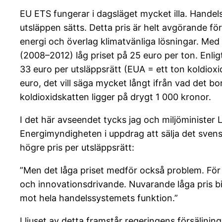
EU ETS fungerar i dagsläget mycket illa. Handels
utsläppen sätts. Detta pris är helt avgörande fö
energi och överlag klimatvänliga lösningar. Med
(2008–2012) låg priset på 25 euro per ton. Enl
33 euro per utsläppsrätt (EUA = ett ton koldioxi
euro, det vill säga mycket långt ifrån vad det b
koldioxidskatten ligger på drygt 1 000 kronor.
I det här avseendet tycks jag och miljöminister
Energimyndigheten i uppdrag att sälja det svensk
högre pris per utsläppsrätt:
”Men det låga priset medför också problem. För 
och innovationsdrivande. Nuvarande låga pris bid
mot hela handelssystemets funktion.”
I ljuset av detta framstår regeringens försäljnin