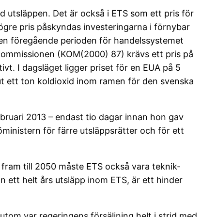
d utsläppen. Det är också i ETS som ett pris för
högre pris påskyndas investeringarna i förnybar
v den föregående perioden för handelssystemet
-kommissionen (KOM(2000) 87) krävs ett pris på
vt. I dagsläget ligger priset för en EUA på 5
 ut ett ton koldioxid inom ramen för den svenska
ebruari 2013 – endast tio dagar innan hon gav
inistern för färre utsläppsrätter och för ett
 fram till 2050 måste ETS också vara teknik-
 ett helt års utsläpp inom ETS, är ett hinder
sutom var regeringens försäljning helt i strid med