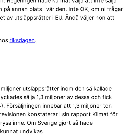
n. Regeringen hade kunnat välja att inte sälja
m på annan plats i världen. Inte OK, om ni frågar
et av utsläppsrätter i EU. Ändå väljer hon att
 hos
riksdagen
.
miljoner utsläppsrätter inom den så kallade
ckades sälja 1,3 miljoner av dessa och fick
). Försäljningen innebär att 1,3 miljoner ton
visionen konstaterar i sin rapport Klimat för
 frysa inne. Om Sverige gjort så hade
 kunnat undvikas.