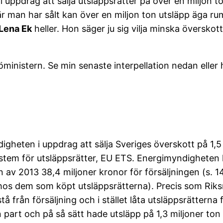
 uppdrag att sälja utsläppsrätter på över en miljon to
när man har sålt kan över en miljon ton utsläpp äga ru
Lena Ek
heller. Hon säger ju sig vilja minska överskott
öministern. Se min senaste interpellation nedan eller
gheten i uppdrag att sälja Sveriges överskott på 1,5 
tem för utsläppsrätter, EU ETS. Energimyndigheten ly
av 2013 38,4 miljoner kronor för försäljningen (s. 14
hos dem som köpt utsläppsrätterna). Precis som Riksre
 från försäljning och i stället låta utsläppsrätterna
part och på så sätt hade utsläpp på 1,3 miljoner ton