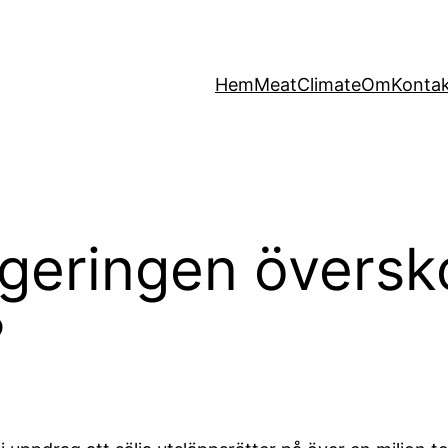
Hem
MeatClimate
Om
Konta
egeringen översk
?