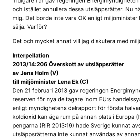
Tidigare i år gav regeringen Energimyndigheten i
och istället annullera dessa utsläppsrätter. Nu 
mig. Det borde inte vara OK enligt miljöminister
sälja. Varför?
Det och mycket annat vill jag diskutera med milj
Interpellation
2013/14:206 Överskott av utsläppsrätter
av Jens Holm (V)
till miljöminister Lena Ek (C)
Den 21 februari 2013 gav regeringen Energimyndi
reserven för nya deltagare inom EU:s handelssys
enligt myndighetens delrapport för första halvan 
koldioxid kan äga rum på annan plats i Europa (
pengarna (RiR 2013:19) hade Sverige kunnat avstå
utsläppsrätterna inte kunnat användas av annan 