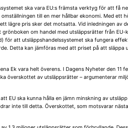
systemet ska vara EU:s främsta verktyg för att få ne
r omställningen till en mer hållbar ekonomi. Med ett 
 ett lägre pris sker det motsatta. Vid inledningen a
igt grönboken om handel med utsläppsrätter från EU
d) för att utsläppshandelssystemet ska fungera effekti
orde. Detta kan jämföras med att priset på att släppa
 Lena Ek vara helt överens. I Dagens Nyheter den 11 f
a överskottet av utsläppsrätter – argumenterar miljöm
att EU ska kunna hålla en jämn minskning av utsläpp
rar inte till detta. Överskottet, som motsvarar nästan
g av 1,3 miljoner utsläppsrätter som förbryllande. Des