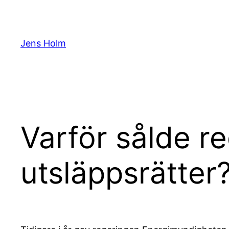
Hoppa
till
innehåll
Jens Holm
Varför sålde r
utsläppsrätter