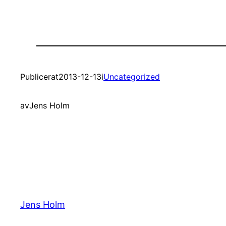
Publicerat
2013-12-13
i
Uncategorized
av
Jens Holm
Jens Holm