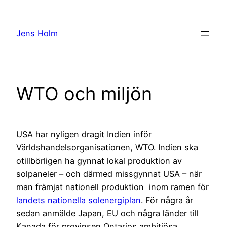
Hoppa
till
Jens Holm
innehåll
WTO och miljön
USA har nyligen dragit Indien inför
Världshandelsorganisationen, WTO. Indien ska
otillbörligen ha gynnat lokal produktion av
solpaneler – och därmed missgynnat USA – när
man främjat nationell produktion inom ramen för
landets nationella solenergiplan
. För några år
sedan anmälde Japan, EU och några länder till
Kanada för provinsen Ontarios ambitiösa