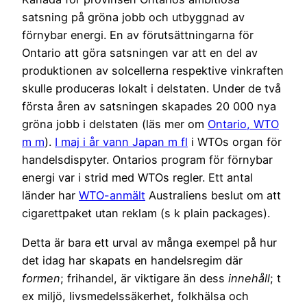
satsning på gröna jobb och utbyggnad av
förnybar energi. En av förutsättningarna för
Ontario att göra satsningen var att en del av
produktionen av solcellerna respektive vinkraften
skulle produceras lokalt i delstaten. Under de två
första åren av satsningen skapades 20 000 nya
gröna jobb i delstaten (läs mer om
Ontario, WTO
m m
).
I maj i år vann Japan m fl
i WTOs organ för
handelsdispyter. Ontarios program för förnybar
energi var i strid med WTOs regler. Ett antal
länder har
WTO-anmält
Australiens beslut om att
cigarettpaket utan reklam (s k plain packages).
Detta är bara ett urval av många exempel på hur
det idag har skapats en handelsregim där
formen
; frihandel, är viktigare än dess
innehåll
; t
ex miljö, livsmedelssäkerhet, folkhälsa och