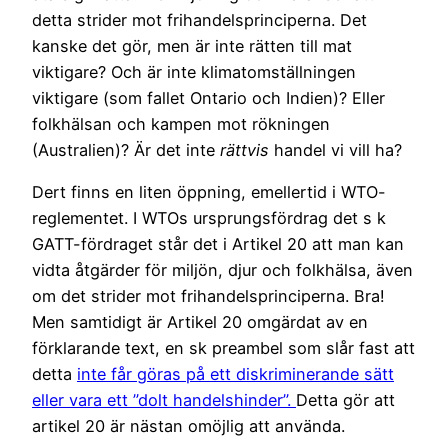
detta strider mot frihandelsprinciperna. Det
kanske det gör, men är inte rätten till mat
viktigare? Och är inte klimatomställningen
viktigare (som fallet Ontario och Indien)? Eller
folkhälsan och kampen mot rökningen
(Australien)? Är det inte
rättvis
handel vi vill ha?
Dert finns en liten öppning, emellertid i WTO-
reglementet. I WTOs ursprungsfördrag det s k
GATT-fördraget står det i Artikel 20 att man kan
vidta åtgärder för miljön, djur och folkhälsa, även
om det strider mot frihandelsprinciperna. Bra!
Men samtidigt är Artikel 20 omgärdat av en
förklarande text, en sk preambel som slår fast att
detta
inte får göras på ett diskriminerande sätt
eller vara ett ”dolt handelshinder”.
Detta gör att
artikel 20 är nästan omöjlig att använda.