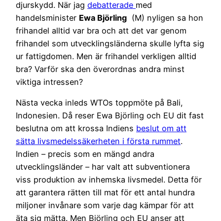
djurskydd. När jag
debatterade
med
handelsminister
Ewa Björling
(M) nyligen sa hon
frihandel alltid var bra och att det var genom
frihandel som utvecklingsländerna skulle lyfta sig
ur fattigdomen. Men är frihandel verkligen alltid
bra? Varför ska den överordnas andra minst
viktiga intressen?
Nästa vecka inleds WTOs toppmöte på Bali,
Indonesien. Då reser Ewa Björling och EU dit fast
beslutna om att krossa Indiens
beslut om att
sätta livsmedelssäkerheten i första rummet
.
Indien – precis som en mängd andra
utvecklingsländer – har valt att subventionera
viss produktion av inhemska livsmedel. Detta för
att garantera rätten till mat för ett antal hundra
miljoner invånare som varje dag kämpar för att
äta sig mätta. Men Björling och EU anser att