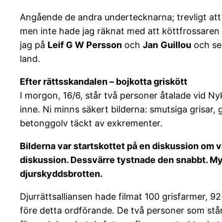
Angående de andra undertecknarna; trevligt a
men inte hade jag räknat med att köttfrossaren (
jag på
Leif G W Persson
och
Jan
Guillou
och sed
land.
Efter rättsskandalen – bojkotta griskött
I morgon, 16/6, står två personer åtalade vid Ny
inne. Ni minns säkert bilderna: smutsiga grisar,
betonggolv täckt av exkrementer.
Bilderna var startskottet på en diskussion om v
diskussion. Dessvärre tystnade den snabbt. Myn
djurskyddsbrotten.
Djurrättsalliansen hade filmat 100 grisfarmer,
före detta ordförande. De två personer som står