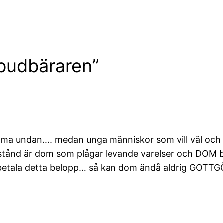
a budbäraren”
omma undan…. medan unga människor som vill väl och ar
nd är dom som plågar levande varelser och DOM bör b
tala detta belopp… så kan dom ändå aldrig GOTTGÖRA