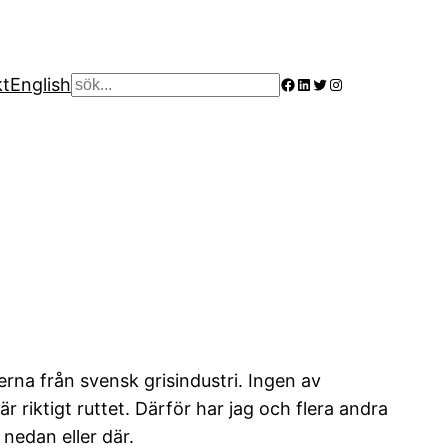
Facebook
LinkedIn
Twitter
Instagram
kt
English
Sök
erna från svensk grisindustri. Ingen av
r riktigt ruttet. Därför har jag och flera andra
 nedan eller där.