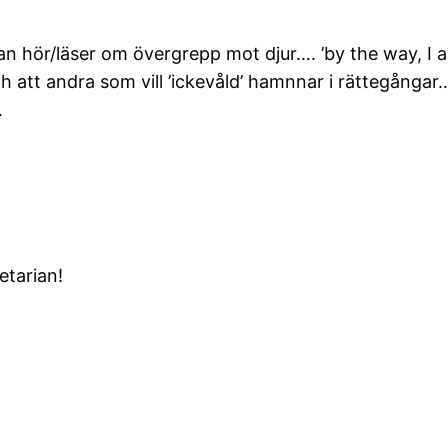
an hör/läser om övergrepp mot djur…. ’by the way, I 
h att andra som vill ’ickevåld’ hamnnar i rättegångar
…
etarian!