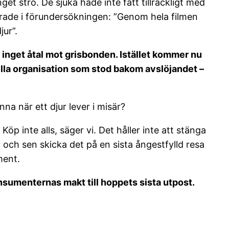
et strö. De sjuka hade inte fått tillräckligt med
erade i förundersökningen: ”Genom hela filmen
jur”.
inget åtal mot grisbonden. Istället kommer nu
eella organisation som stod bakom avslöjandet –
nna när ett djur lever i misär?
öp inte alls, säger vi. Det håller inte att stänga
a och sen skicka det på en sista ångestfylld resa
ment.
nsumenternas makt till hoppets sista utpost.