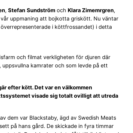
en
,
Stefan
Sundström
och
Klara Zimemrgren
,
l vår uppmaning att bojkotta griskött. Nu väntar
överrepresenterade i köttfrossandet) i detta
isfarm och filmat verkligheten för djuren där
a, uppsvullna kamrater och som levde på ett
egär efter kött. Det var en välkommen
systemet visade sig totalt ovilligt att utreda
n av dem var Blackstaby, ägd av Swedish Meats
sett på hans gård. De skickade in fyra timmar