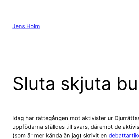
Hoppa
till
innehåll
Jens Holm
Sluta skjuta b
Idag har rättegången mot aktivister ur Djurrätts
uppfödarna ställdes till svars, däremot de aktivis
(som är mer kända än jag) skrivit en
debattartik