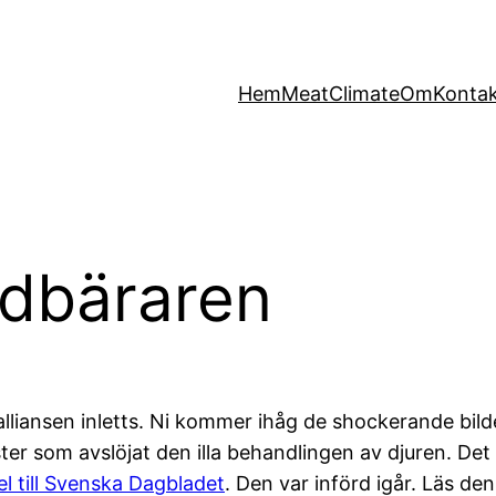
Hem
MeatClimate
Om
Konta
udbäraren
alliansen inletts. Ni kommer ihåg de shockerande bild
ter som avslöjat den illa behandlingen av djuren. Det ä
el till Svenska Dagbladet
. Den var införd igår. Läs den