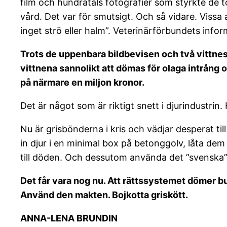
film och hundratals fotografier som styrkte de to
vård. Det var för smutsigt. Och så vidare. Viss
inget strö eller halm”. Veterinärförbundets infor
Trots de uppenbara bildbevisen och två vittnes
vittnena sannolikt att dömas för olaga intrång 
på närmare en miljon kronor.
Det är något som är riktigt snett i djurindustrin. 
Nu är grisbönderna i kris och vädjar desperat til
in djur i en minimal box på betonggolv, låta dem 
till döden. Och dessutom använda det ”svenska” 
Det får vara nog nu. Att rättssystemet dömer b
Använd den makten. Bojkotta griskött.
ANNA-LENA BRUNDIN