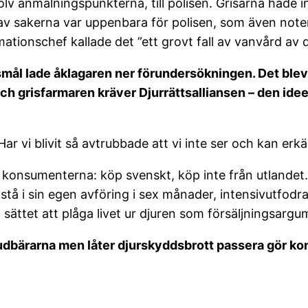
lv anmälningspunkterna, till polisen. Grisarna hade ing
a av sakerna var uppenbara för polisen, som även not
mationschef kallade det ”ett grovt fall av vanvård av d
mål lade åklagaren ner förundersökningen. Det blev 
och grisfarmaren kräver Djurrättsalliansen – den id
Har vi blivit så avtrubbade att vi inte ser och kan erkä
l konsumenterna: köp svenskt, köp inte från utlandet. K
stå i sin egen avföring i sex månader, intensivutfodr
sättet att plåga livet ur djuren som försäljningsargu
udbärarna men låter djurskyddsbrott passera gör ko