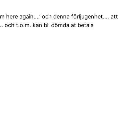
am here again….’ och denna förljugenhet…. att
…. och t.o.m. kan bli dömda at betala