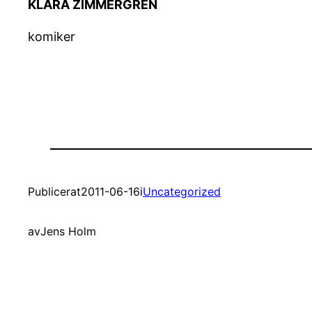
KLARA ZIMMERGREN
komiker
Publicerat
2011-06-16
i
Uncategorized
av
Jens Holm