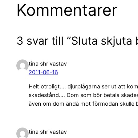
Kommentarer
3 svar till ”Sluta skjut
tina shrivastav
2011-06-16
Helt otroligt…. djurplågarna ser ut att k
skadestånd…. Dom som bör betala skadestå
även om dom ändå mot förmodan skulle be
tina shrivastav