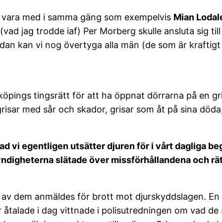
tt vara med i samma gäng som exempelvis
Mian Lodal
vad jag trodde iaf) Per Morberg skulle ansluta sig til
an kan vi nog övertyga alla män (de som är kraftigt 
köpings tingsrätt för att ha öppnat dörrarna på en gr
 grisar med sår och skador, grisar som åt på sina död
ad vi egentligen utsätter djuren för i vårt dagliga b
digheterna slätade över missförhållandena och rätts
 92 av dem anmäldes för brott mot djurskyddslagen. E
 åtalade i dag vittnade i polisutredningen om vad de 