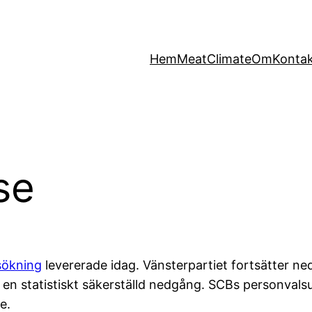
Hem
MeatClimate
Om
Konta
se
sökning
levererade idag. Vänsterpartiet fortsätter nedå
mt en statistiskt säkerställd nedgång. SCBs personv
e.