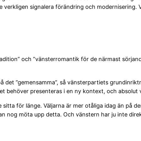
lle verkligen signalera förändring och modernisering.
radition” och ”vänsterromantik för de närmast sörjan
på det ”gemensamma”, så vänsterpartiets grundinriktn
det behöver presenteras i en ny kontext, och absolut v
itta för länge. Väljarna är mer otåliga idag än på de
 nog möta upp detta. Och vänstern har ju inte direk