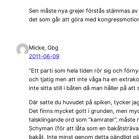
Sen måste nya grejer förstås stämmas av i 
det som går att göra med kongressmotio
Micke, Gbg
2011-06-09
”Ett parti som hela tiden rör sig och förnya
och tjatig men att inte våga ha en extrako
inte sitta still i båten då man håller på att 
Där satte du huvudet på spiken, tycker ja
Det finns mycket gott i grunden, men myck
talsklingande ord som ”kamrater”, måste 
Schyman (för att låta som en bakåtsträvare
bakåt. Inte minst genom detta oändligt pl