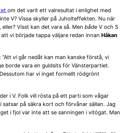
tet
om det varit ett valresultat i enlighet med
te V? Vissa skyller på Juholteffekten. Nu när
S, eller? Visst kan det vara så. Men
både
V och S
tt vi började tappa väljare redan innan
Håkan
: ”Att
vi
går nedåt kan man kanske förstå, vi
ge borde vara en guldsits för Vänsterpartiet.
. Dessutom har vi inget formellt rödgrönt
er i V. Folk vill rösta på ett parti som vågar
i satsar på säkra kort och förvånar sällan. Jag
get i fjol var inte att se sanningen i vitögat. Man