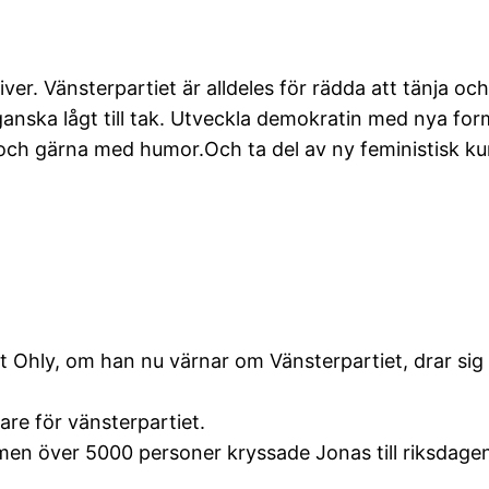
. Vänsterpartiet är alldeles för rädda att tänja och 
 ganska lågt till tak. Utveckla demokratin med nya f
och gärna med humor.Och ta del av ny feministisk kun
t Ohly, om han nu värnar om Vänsterpartiet, drar sig t
are för vänsterpartiet.
n över 5000 personer kryssade Jonas till riksdagen. 