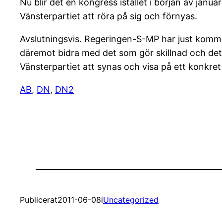
Nu blir det en kongress istället i början av janua
Vänsterpartiet att röra på sig och förnyas.
Avslutningsvis. Regeringen-S-MP har just komm
däremot bidra med det som gör skillnad och det s
Vänsterpartiet att synas och visa på ett konkret 
AB
,
DN
,
DN2
Publicerat
2011-06-08
i
Uncategorized