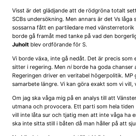
Visst är det glädjande att de rödgröna totalt sett
SCBs undersökning. Men annars är det Vs låga s
sossarna fått en partiledare med vänsterretorik är
borde gå framåt med tanke på vad den borgerlig
Juholt
blev ordförande för S.
Vi borde växa, inte gå nedåt. Det är precis som e
sitter i regering. Men
ni
borde ha goda chanser att
Regeringen driver en veritabel högerpolitik. MP 
samarbete längre. Vi kan göra exakt som vi vill, v
Om jag ska våga mig på en analys till att Vänsterp
utmana och provocera. Ett parti som hela tiden r
vill inte låta sur och tjatig men att inte våga ha
ska inte sitta still i båten då man håller på att sj