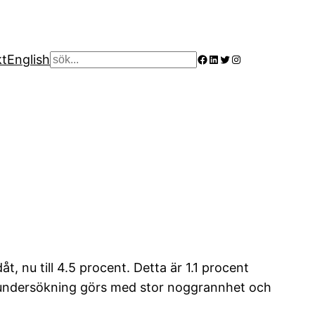
Facebook
LinkedIn
Twitter
Instagram
kt
English
Sök
t, nu till 4.5 procent. Detta är 1.1 procent
alsundersökning görs med stor noggrannhet och