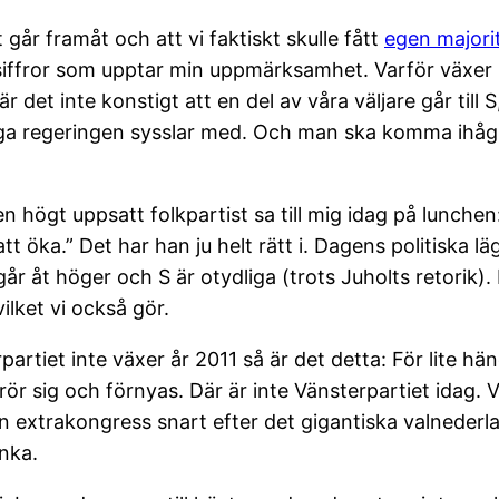
 går framåt och att vi faktiskt skulle fått
egen majori
iffror som upptar min uppmärksamhet. Varför växer in
 det inte konstigt att en del av våra väljare går till 
a regeringen sysslar med. Och man ska komma ihåg a
n högt uppsatt folkpartist sa till mig idag på lunchen
 öka.” Det har han ju helt rätt i. Dagens politiska lä
går åt höger och S är otydliga (trots Juholts retorik)
ilket vi också gör.
artiet inte växer år 2011 så är det detta: För lite händ
ör sig och förnyas. Där är inte Vänsterpartiet idag. V
 en extrakongress snart efter det gigantiska valnederla
unka.