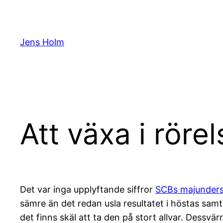
Hoppa
till
innehåll
Jens Holm
Att växa i rörel
Det var inga upplyftande siffror
SCBs majunder
sämre än det redan usla resultatet i höstas sa
det finns skäl att ta den på stort allvar. Dessvärr