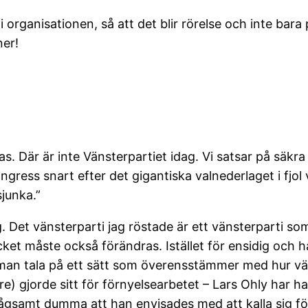
organisationen, så att det blir rörelse och inte bara
ner!
s. Där är inte Vänsterpartiet idag. Vi satsar på säkra 
ngress snart efter det gigantiska valnederlaget i fjol 
sjunka.”
g. Det vänsterparti jag röstade är ett vänsterparti s
et måste också förändras. Istället för ensidig och h
man tala på ett sätt som överensstämmer med hur vär
) gjorde sitt för förnyelsearbetet – Lars Ohly har haf
ågsamt dumma att han envisades med att kalla sig för