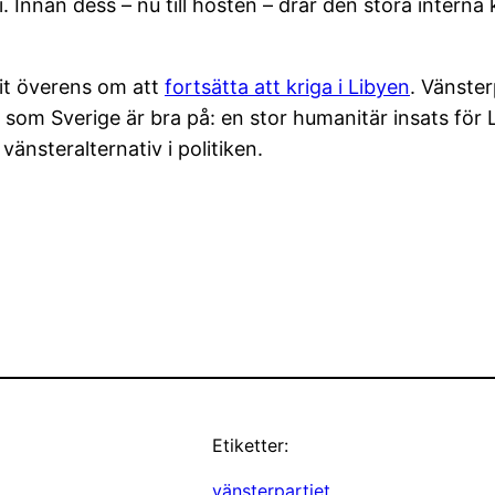
ri. Innan dess – nu till hösten – drar den stora interna
it överens om att
fortsätta att kriga i Libyen
. Vänsterp
om Sverige är bra på: en stor humanitär insats för Lib
vänsteralternativ i politiken.
Etiketter:
vänsterpartiet