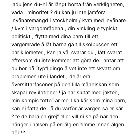
jadu jens du-ni är långt borta från verkligheten,
vadå ! minoritet ? du kan ju inte jämföra
invånaremängd i stockholm / kvm med invånare
/ kvm i vargområdena , din vinkling e typiskt
politiskt , flytta med dina barn till ett
vargområde å låt barna gå till skolbussen ett
par kilometer , kan ja väl svarar du , lätt svarat
eftersom du inte kommer att göra de , antar att
du bor på ”typ”lidingö å vet inte ett skvatt om
problemen ute i landet , de är era
översittarfasoner på den lilla människan som
skapar revulotioner ! ja har slutat med jakten,
min kompis ”otto” är mej lika kär som mina barn,
kan ni fatta de , å du varför är vargen så er kär
? ”e de bara en grej” eller vill ni se på när den
hänger i halsen på en älg en timme innan älgen
dör !?