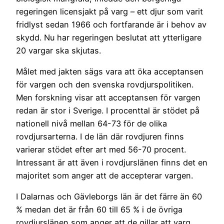
regeringen licensjakt på varg – ett djur som varit
fridlyst sedan 1966 och fortfarande är i behov av
skydd. Nu har regeringen beslutat att ytterligare
20 vargar ska skjutas.
Målet med jakten sägs vara att öka acceptansen
för vargen och den svenska rovdjurspolitiken.
Men forskning visar att acceptansen för vargen
redan är stor i Sverige. I procenttal är stödet på
nationell nivå mellan 64-73 för de olika
rovdjursarterna. I de län där rovdjuren finns
varierar stödet efter art med 56-70 procent.
Intressant är att även i rovdjurslänen finns det en
majoritet som anger att de accepterar vargen.
I Dalarnas och Gävleborgs län är det färre än 60
% medan det är från 60 till 65 % i de övriga
rovdjurslänen som anger att de gillar att varg