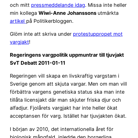
och mitt
pressmeddelande idag
. Missa inte heller
min kollega
Wiwi-Anne Johanssons
utmärkta
artikel
på Politikerbloggen.
Glöm inte att skriva under
protestuppropet mot
vargjakt
!
Regeringens vargpolitik uppmuntrar till tjuvjakt
SvT Debatt 2011-01-11
Regeringen vill skapa en livskraftig vargstam i
Sverige genom att skjuta vargar. Men om man vill
förbättra vargens genetiska status ska man inte
tillåta licensjakt där man skjuter friska djur och
alfadjur. Fjolårets vargjakt har inte heller ökat
acceptansen för varg. Istället har tjuvjakten ökat.
I början av 2010, det internationella året för
biologisk mångfald, inledde den borgerliga