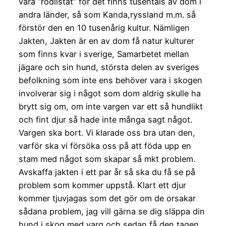
vara ”rödlistat” för det finns tusentals av dom i
andra länder, så som Kanda,ryssland m.m. så
förstör den en 10 tusenårig kultur. Nämligen
Jakten, Jakten är en av dom få natur kulturer
som finns kvar i sverige, Samarbetet mellan
jägare och sin hund, största delen av sveriges
befolkning som inte ens behöver vara i skogen
involverar sig i något som dom aldrig skulle ha
brytt sig om, om inte vargen var ett så hundlikt
och fint djur så hade inte många sagt något.
Vargen ska bort. Vi klarade oss bra utan den,
varför ska vi försöka oss på att föda upp en
stam med något som skapar så mkt problem.
Avskaffa jakten i ett par år så ska du få se på
problem som kommer uppstå. Klart ett djur
kommer tjuvjagas som det gör om de orsakar
sådana problem, jag vill gärna se dig släppa din
hund i skog med varg och sedan få den tagen