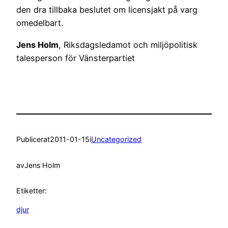
den dra tillbaka beslutet om licensjakt på varg
omedelbart.
Jens Holm
, Riksdagsledamot och miljöpolitisk
talesperson för Vänsterpartiet
Publicerat
2011-01-15
i
Uncategorized
av
Jens Holm
Etiketter:
djur