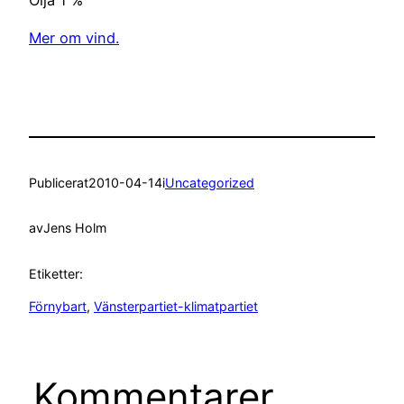
Mer om vind.
Publicerat
2010-04-14
i
Uncategorized
av
Jens Holm
Etiketter:
Förnybart
, 
Vänsterpartiet-klimatpartiet
Kommentarer