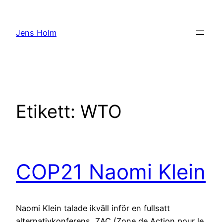
Hoppa
till
Jens Holm
innehåll
Etikett:
WTO
COP21 Naomi Klein
Naomi Klein talade ikväll inför en fullsatt
alternativkonferens, ZAC (Zone de Action pour le