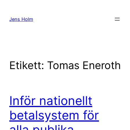
Hoppa
till
Jens Holm
innehåll
Etikett:
Tomas Eneroth
Inför nationellt
betalsystem för
alla publika