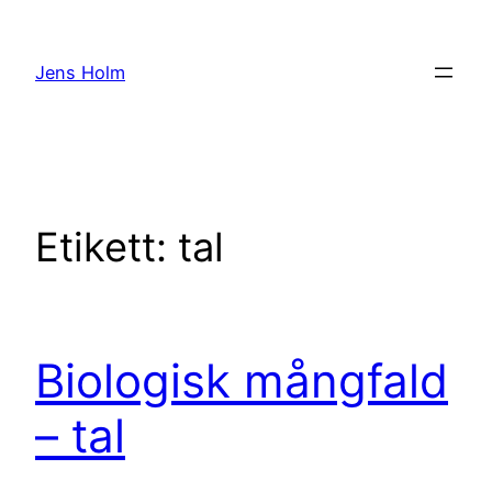
Hoppa
till
Jens Holm
innehåll
Etikett:
tal
Biologisk mångfald
– tal