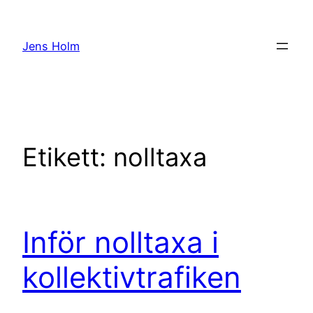
Hoppa
till
Jens Holm
innehåll
Etikett:
nolltaxa
Inför nolltaxa i
kollektivtrafiken