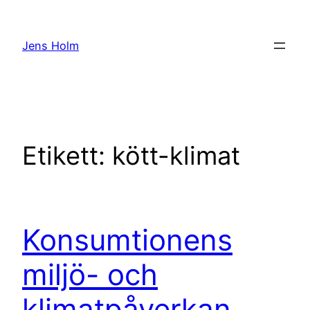
Hoppa
till
Jens Holm
innehåll
Etikett:
kött-klimat
Konsumtionens
miljö- och
klimatpåverkan