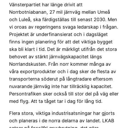
Vänsterpartiet har länge drivit att
Norrbotniabanan, 27 mil järnväg mellan Umeå
och Luleå, ska färdigställas till senast 2030. Men
vi oroas av regeringens svaga ledarskap i frågan.
Projektet är underfinansierat och i dagsläget
finns ingen planering för att det viktiga bygget
ska bli klart i tid. Det är märkligt utifrån det stora
behovet av stärkt järnvägskapacitet längs
Norrlandskusten. Från norr kommer många av
våra exportprodukter och i dag sker de flesta av
transporterna söderut på långtradare eftersom
nuvarande järnväg inte har tillräcklig kapacitet.
Persontrafiken sker också till stor del på väg eller
med flyg. Att ta tåget tar i dag för lång tid.
Flera stora, viktiga industrisatsningar har gjorts
och planeras i de norra delarna av landet. LKAB
satsar på fossilfri gruvbrytning, det görs