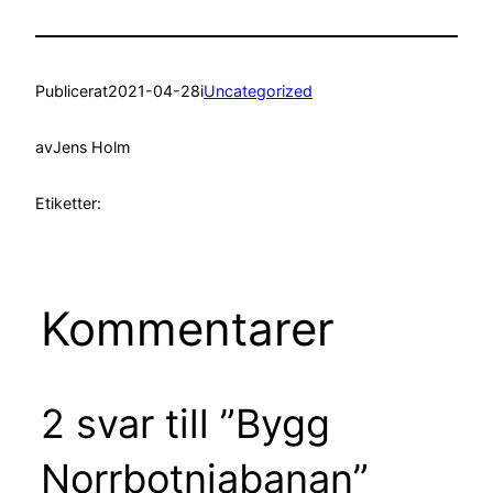
Publicerat
2021-04-28
i
Uncategorized
av
Jens Holm
Etiketter:
Kommentarer
2 svar till ”Bygg
Norrbotniabanan”