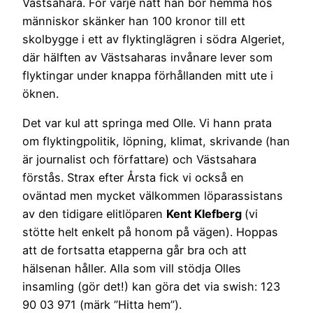
Västsahara. För varje natt han bor hemma hos
människor skänker han 100 kronor till ett
skolbygge i ett av flyktinglägren i södra Algeriet,
där hälften av Västsaharas invånare lever som
flyktingar under knappa förhållanden mitt ute i
öknen.
Det var kul att springa med Olle. Vi hann prata
om flyktingpolitik, löpning, klimat, skrivande (han
är journalist och författare) och Västsahara
förstås. Strax efter Årsta fick vi också en
oväntad men mycket välkommen löparassistans
av den tidigare elitlöparen
Kent Klefberg
(vi
stötte helt enkelt på honom på vägen). Hoppas
att de fortsatta etapperna går bra och att
hälsenan håller. Alla som vill stödja Olles
insamling (gör det!) kan göra det via swish: 123
90 03 971 (märk ”Hitta hem”).