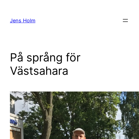
Hoppa
till
Jens Holm
innehåll
På språng för
Västsahara