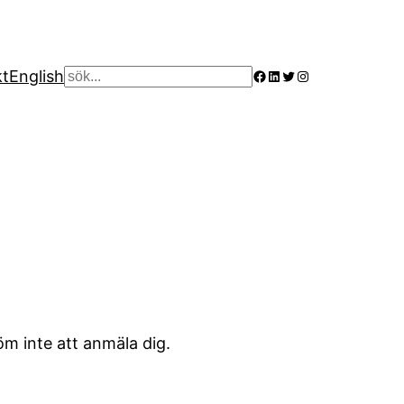
Facebook
LinkedIn
Twitter
Instagram
kt
English
Sök
m inte att anmäla dig.