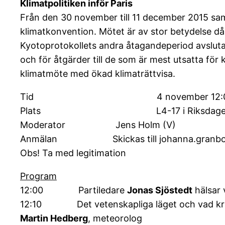
Klimatpolitiken inför Paris
Från den 30 november till 11 december 2015 saml
klimatkonvention. Mötet är av stor betydelse då 
Kyotoprotokollets andra åtagandeperiod avslutas
och för åtgärder till de som är mest utsatta för
klimatmöte med ökad klimaträttvisa.
Tid 4 november 12:00-1
Plats L4-17 i Riksdagen, ingå
Moderator Jens Holm (V)
Anmälan Skickas till johanna.granbom
Obs! Ta med legitimation
Program
12:00 Partiledare
Jonas Sjöstedt
hälsar
12:10 Det vetenskapliga läget och vad kräv
Martin Hedberg
, meteorolog