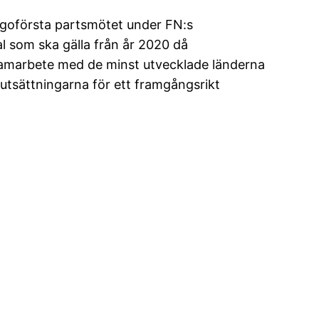
jugoförsta partsmötet under FN:s
al som ska gälla från år 2020 då
t samarbete med de minst utvecklade länderna
rutsättningarna för ett framgångsrikt