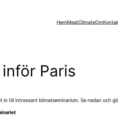
Hem
MeatClimate
Om
Konta
 inför Paris
n till intressant klimatseminarium. Se nedan och glö
minariet