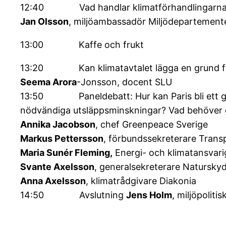
12:40 Vad handlar klimatförhandlingarna o
Jan Olsson
, miljöambassadör Miljödepartement
13:00 Kaffe och frukt
13:20 Kan klimatavtalet lägga en grund för
Seema Arora
-Jonsson, docent SLU
13:50 Paneldebatt: Hur kan Paris bli ett ge
nödvändiga utsläppsminskningar? Vad behöver 
Annika Jacobson
, chef Greenpeace Sverige
Markus Pettersson
, förbundssekreterare Trans
Maria Sunér Fleming,
Energi- och klimatansvari
Svante Axelsson
, generalsekreterare Natursky
Anna Axelsson
, klimatrådgivare Diakonia
14:50 Avslutning
Jens Holm
, miljöpoliti