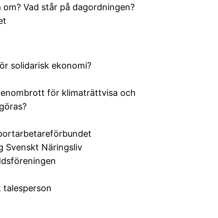
m? Vad står på dagordningen?
et
 solidarisk ekonomi?
nombrott för klimaträttvisa och
göras?
portarbetareförbundet
g Svenskt Näringsliv
ddsföreningen
sk talesperson