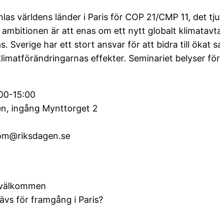
as världens länder i Paris för COP 21/CMP 11, det t
ambitionen är att enas om ett nytt globalt klimatavt
. Sverige har ett stort ansvar för att bidra till öka
 klimatförändringarnas effekter. Seminariet belyser fö
5:00
ng Mynttorget 2
@riksdagen.se
 välkommen
s för framgång i Paris?