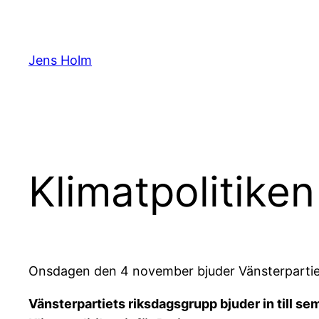
Hoppa
till
innehåll
Jens Holm
Klimatpolitiken
Onsdagen den 4 november bjuder Vänsterpartiet i
Vänsterpartiets riksdagsgrupp bjuder in till se