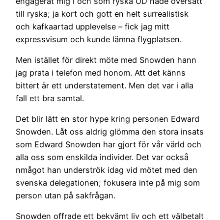
engagerat mig i och som ryska UD hade översatt
till ryska; ja kort och gott en helt surrealistisk
och kafkaartad upplevelse – fick jag mitt
expressvisum och kunde lämna flygplatsen.
Men istället för direkt möte med Snowden hann
jag prata i telefon med honom. Att det känns
bittert är ett understatement. Men det var i alla
fall ett bra samtal.
Det blir lätt en stor hype kring personen Edward
Snowden. Låt oss aldrig glömma den stora insats
som Edward Snowden har gjort för vår värld och
alla oss som enskilda individer. Det var också
nmågot han underströk idag vid mötet med den
svenska delegationen; fokusera inte på mig som
person utan på sakfrågan.
Snowden offrade ett bekvämt liv och ett välbetalt