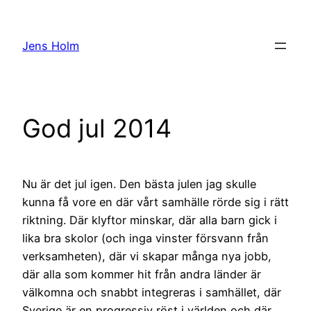
Hoppa
till
Jens Holm
innehåll
God jul 2014
Nu är det jul igen. Den bästa julen jag skulle
kunna få vore en där vårt samhälle rörde sig i rätt
riktning. Där klyftor minskar, där alla barn gick i
lika bra skolor (och inga vinster försvann från
verksamheten), där vi skapar många nya jobb,
där alla som kommer hit från andra länder är
välkomna och snabbt integreras i samhället, där
Sverige är en progressiv röst i världen och där