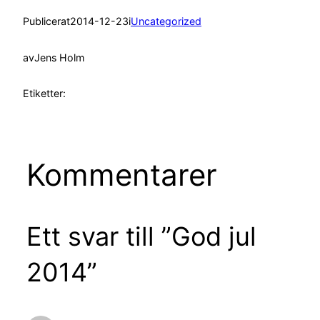
Publicerat
2014-12-23
i
Uncategorized
av
Jens Holm
Etiketter:
Kommentarer
Ett svar till ”God jul
2014”