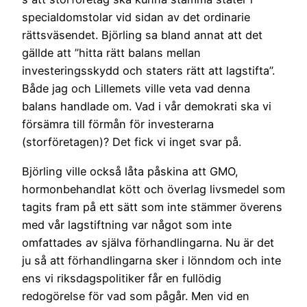
specialdomstolar vid sidan av det ordinarie
rättsväsendet. Björling sa bland annat att det
gällde att ”hitta rätt balans mellan
investeringsskydd och staters rätt att lagstifta”.
Både jag och Lillemets ville veta vad denna
balans handlade om. Vad i vår demokrati ska vi
försämra till förmån för investerarna
(storföretagen)? Det fick vi inget svar på.
Björling ville också låta påskina att GMO,
hormonbehandlat kött och överlag livsmedel som
tagits fram på ett sätt som inte stämmer överens
med vår lagstiftning var något som inte
omfattades av själva förhandlingarna. Nu är det
ju så att förhandlingarna sker i lönndom och inte
ens vi riksdagspolitiker får en fullödig
redogörelse för vad som pågår. Men vid en