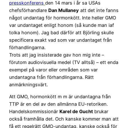
presskonferens
den 14 mars i år sa USAs
chefsförhandlare
Dan Mullaney
att det inte fanns
något undantag för hormonkött. Inte heller GMO
var undantaget enligt honom (så kunde man iaf
tolka honom). Jag bad därför att Björling skulle
specificera exakt vad som var undantaget från
förhandlingarna.
Trots att jag insisterade gav hon mig inte –
förutom audiovisuella medel (TV alltså) – ett enda
exempel på varor eller områden som var
undantagna från förhandlingarna. Rätt
anmärkningsvärt.
Att GMO, hormonkött m m är undantagna från
TTIP är en del av den allmänna EU-retoriken.
Handelskommissionär
Karel de Gucht
brukar
också framhålla det. Och kanske kommer man att
få ett regelrätt GMO-undantag, kanske också för