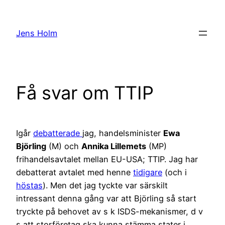
Hoppa
till
Jens Holm
innehåll
Få svar om TTIP
Igår
debatterade
jag, handelsminister
Ewa
Björling
(M) och
Annika Lillemets
(MP)
frihandelsavtalet mellan EU-USA; TTIP. Jag har
debatterat avtalet med henne
tidigare
(och i
höstas
). Men det jag tyckte var särskilt
intressant denna gång var att Björling så start
tryckte på behovet av s k ISDS-mekanismer, d v
s att storföretag ska kunna stämma stater i