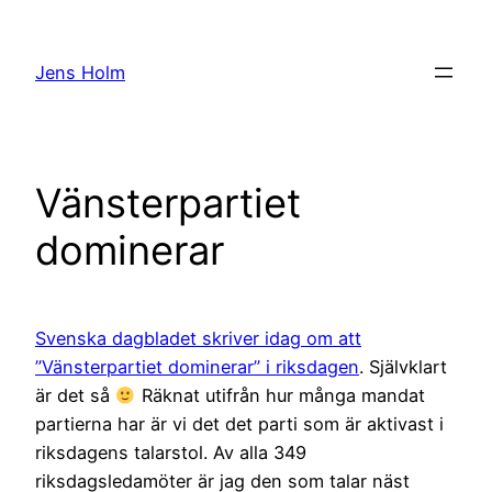
Hoppa
till
Jens Holm
innehåll
Vänsterpartiet
dominerar
Svenska dagbladet skriver idag om att
”Vänsterpartiet dominerar” i riksdagen
. Självklart
är det så
Räknat utifrån hur många mandat
partierna har är vi det det parti som är aktivast i
riksdagens talarstol. Av alla 349
riksdagsledamöter är jag den som talar näst