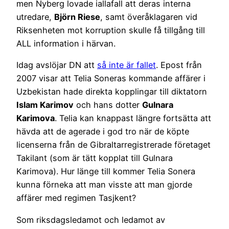
men Nyberg lovade iallafall att deras interna
utredare,
Björn Riese
, samt överåklagaren vid
Riksenheten mot korruption skulle få tillgång till
ALL information i härvan.
Idag avslöjar DN att
så inte är fallet
. Epost från
2007 visar att Telia Soneras kommande affärer i
Uzbekistan hade direkta kopplingar till diktatorn
Islam Karimov
och hans dotter
Gulnara
Karimova
. Telia kan knappast längre fortsätta att
hävda att de agerade i god tro när de köpte
licenserna från de Gibraltarregistrerade företaget
Takilant (som är tätt kopplat till Gulnara
Karimova). Hur länge till kommer Telia Sonera
kunna förneka att man visste att man gjorde
affärer med regimen Tasjkent?
Som riksdagsledamot och ledamot av