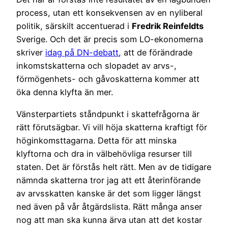
process, utan ett konsekvensen av en nyliberal
politik, särskilt accentuerad i
Fredrik Reinfeldts
Sverige. Och det är precis som LO-ekonomerna
skriver
idag på DN-debatt
, att de förändrade
inkomstskatterna och slopadet av arvs-,
förmögenhets- och gåvoskatterna kommer att
öka denna klyfta än mer.
Vänsterpartiets ståndpunkt i skattefrågorna är
rätt förutsägbar. Vi vill höja skatterna kraftigt för
höginkomsttagarna. Detta för att minska
klyftorna och dra in välbehövliga resurser till
staten. Det är förstås helt rätt. Men av de tidigare
nämnda skatterna tror jag att ett återinförande
av arvsskatten kanske är det som ligger längst
ned även på vår åtgärdslista. Rätt många anser
nog att man ska kunna ärva utan att det kostar