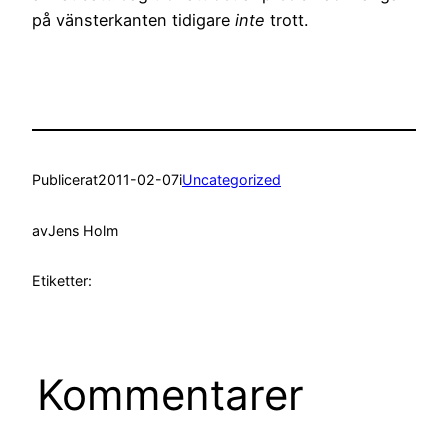
på vänsterkanten tidigare
inte
trott.
Publicerat
2011-02-07
i
Uncategorized
av
Jens Holm
Etiketter:
Kommentarer