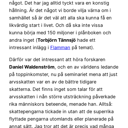
något. Det har jag alltid tyckt vara en konstig
hållning. Är det något vi borde vilja värna om i
samhället så är det väl att alla ska kunna få en
likvärdig start i livet. Och då ska inte vissa
kunna börja med 150 miljoner i plånboken och
andra inget (
Torbjörn Tännsjö
hade ett
intressant inlägg i
Flamman
på temat).
Därför var det intressant att höra forskaren
Daniel Waldenström
, och en av världens ledande
på toppinkomster, nu på seminariet mena att
just
arvsskatten var en av de bättre tidigare
skatterna. Det finns inget som talar för att
arvsskatten i nån större utsträckning påverkade
rika människors beteende, menade han. Alltså:
skattepengarna tickade in utan att de superrika
flyttade pengarna utomlands eller planerade på
annat sätt. Jag tror att det är precis vad många