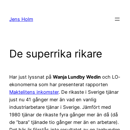
Hoppa
till
Jens Holm
innehåll
De superrika rikare
Har just lyssnat på
Wanja Lundby Wedin
och LO-
ekonomerna som har presenterat rapporten
Maktelitens inkomster
. De rikaste i Sverige tjänar
just nu 41 gånger mer än vad en vanlig
industriarbetare tjänar i Sverige. Jämfört med
1980 tjänar de rikaste fyra gånger mer än då (då
de ”bara” tjänade tio gånger mer än en arbetare).
Det här är förstås inte resultatet av en lagbunden