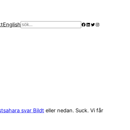
Facebook
LinkedIn
Twitter
Instagram
kt
English
Sök
tsahara svar Bildt
eller nedan. Suck. Vi får