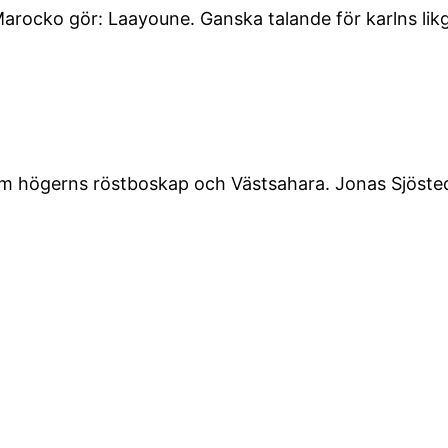
 Marocko gör: Laayoune. Ganska talande för karlns likg
om högerns röstboskap och Västsahara. Jonas Sjöstedt