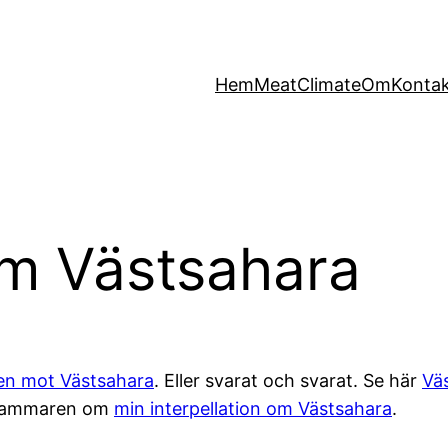
Hem
MeatClimate
Om
Konta
om Västsahara
en mot Västsahara
. Eller svarat och svarat. Se här
Väs
 i kammaren om
min interpellation om Västsahara
.