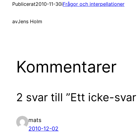
Publicerat
2010-11-30
i
Frågor och interpellationer
av
Jens Holm
Kommentarer
2 svar till ”Ett icke-sv
mats
2010-12-02