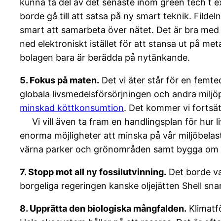
kunna ta del av det senaste inom green tech t ex
borde gå till att satsa på ny smart teknik. Filde
smart att samarbeta över nätet. Det är bra med 
ned elektroniskt istället för att stansa ut på m
bolagen bara är berädda på nytänkande.
5. Fokus på maten.
Det vi äter står för en femte
globala livsmedelsförsörjningen och andra miljö
minskad köttkonsumtion
. Det kommer vi fortsä
Vi vill även ta fram en handlingsplan för hur 
enorma möjligheter att minska på vår miljöbelast
värna parker och grönområden samt bygga om v
7. Stopp mot all ny fossilutvinning.
Det borde var
borgeliga regeringen kanske oljejätten Shell sna
8. Upprätta den biologiska mångfalden.
Klimatfö