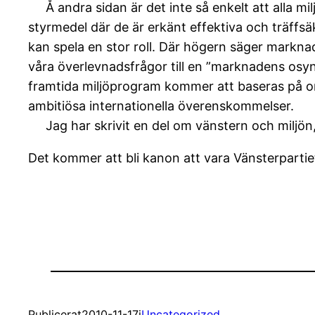
Å andra sidan är det inte så enkelt att alla mi
styrmedel där de är erkänt effektiva och träffs
kan spela en stor roll. Där högern säger marknad
våra överlevnadsfrågor till en ”marknadens osy
framtida miljöprogram kommer att baseras på omf
ambitiösa internationella överenskommelser.
Jag har skrivit en del om vänstern och miljön,
Det kommer att bli kanon att vara Vänsterpartiet
Publicerat
2010-11-17
i
Uncategorized