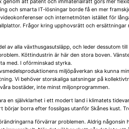
 genom att patent och immaterialrätt görs mer flexib
lning och smarta IT-lösningar borde få en mer framskju
videokonferenser och internetmöten istället för lång
etallplattor. Frågor kring upphovsrätt och ersättnin
del av alla växthusgasutsläpp, och leder dessutom til
problem. Köttindustrin är här den stora boven. Vänste
tta med. I oförminskad styrka.
livsmedelsproduktionens miljöpåverkan ska kunna mi
ning. Vi behöver storskaliga satsningar på kollektivt
åra bostäder, inte minst miljonprogrammen.
a en självklarhet i ett modert land i klimatets tideva
rt börjar borra efter fossilgas utanför Skånes kust. 
rändringarna förvärrar problemen. Aldrig någonsin ha