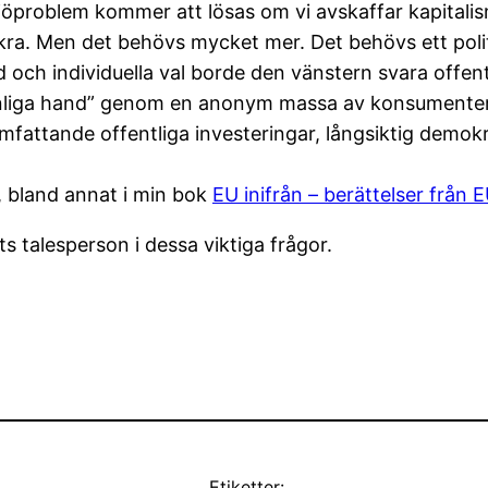
ljöproblem kommer att lösas om vi avskaffar kapital
äkra. Men det behövs mycket mer. Det behövs ett polit
 och individuella val borde den vänstern svara offentl
nliga hand” genom en anonym massa av konsumenter ä
attande offentliga investeringar, långsiktig demokrat
 bland annat i min bok
EU inifrån – berättelser frå
s talesperson i dessa viktiga frågor.
Etiketter: