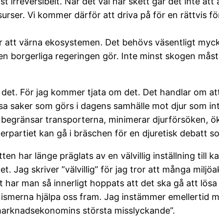
t irreversibelt. När det väl har skett går det inte att 
rser. Vi kommer därför att driva på för en rättvis fö
 att värna ekosystemen. Det behövs väsentligt mycke
n borgerliga regeringen gör. Inte minst skogen måst
det. För jag kommer tjata om det. Det handlar om att
sa saker som görs i dagens samhälle mot djur som int
s, begränsar transporterna, minimerar djurförsöken, ök
rpartiet kan gå i bräschen för en djuretisk debatt so
ten har länge präglats av en välvillig inställning till
Jag skriver ”välvillig” för jag tror att många miljöak
t har man så innerligt hoppats att det ska gå att l
nismerna hjälpa oss fram. Jag instämmer emellertid
marknadsekonomins största misslyckande”.