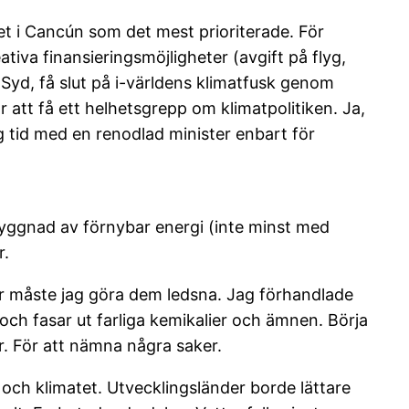
et i Cancún som det mest prioriterade. För
iva finansieringsmöjligheter (avgift på flyg,
l Syd, få slut på i-världens klimatfusk genom
 att få ett helhetsgrepp om klimatpolitiken. Ja,
g tid med en renodlad minister enbart för
yggnad av förnybar energi (inte minst med
r.
ärr måste jag göra dem ledsna. Jag förhandlade
och fasar ut farliga kemikalier och ämnen. Börja
r. För att nämna några saker.
n och klimatet. Utvecklingsländer borde lättare