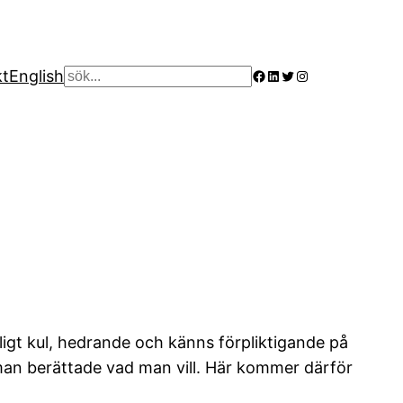
Facebook
LinkedIn
Twitter
Instagram
kt
English
Sök
roligt kul, hedrande och känns förpliktigande på
tt man berättade vad man vill. Här kommer därför