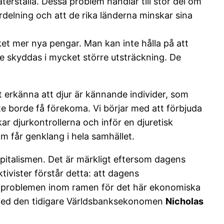
återställa. Dessa problem handlar till stor del om
rdelning och att de rika länderna minskar sina
t mer nya pengar. Man kan inte hålla på att
e skyddas i mycket större utsträckning. De
 erkänna att djur är kännande individer, som
e borde få förekoma. Vi börjar med att förbjuda
ar djurkontrollerna och inför en djuretisk
m får genklang i hela samhället.
 kapitalismen. Det är märkligt eftersom dagens
tivister förstår detta: att dagens
ösa problemen inom ramen för det här ekonomiska
 med den tidigare Världsbanksekonomen
Nicholas