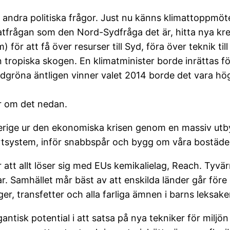
 andra politiska frågor. Just nu känns klimattoppmöt
tfrågan som den Nord-Sydfråga det är, hitta nya kreat
för att få över resurser till Syd, föra över teknik til
 tropiska skogen. En klimatminister borde inrättas för
ödgröna äntligen vinner valet 2014 borde det vara hö
 om det nedan.
erige ur den ekonomiska krisen genom en massiv utb
rtsystem, inför snabbspår och bygg om våra bostäde
r att allt löser sig med EUs kemikalielag, Reach. Tyv
. Samhället mår bäst av att enskilda länder går före 
r, transfetter och alla farliga ämnen i barns leksake
antisk potential i att satsa på nya tekniker för miljö