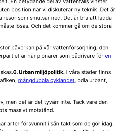
elt. En betydande del av Vattenfalls vinster
ten position när vi diskuterar ny teknik. Det är
a resor som smutsar ned. Det är bra att ladda
gar måste lösas. Och det kommer gå om de stora
l stor påverkan på vår vattenförsörjning, den
rpartiet är här pionärer som pådrivare för
en
nskas.
6. Urban miljöpolitik.
I våra städer finns
rafiken,
mångdubbla cyklandet
, odla urbant,
rv, men det är det tyvärr inte. Tack vare den
Trots massivt motstånd.
r arter försvunnit i sån takt som de gör idag.