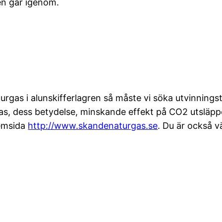
n går igenom.
rgas i alunskifferlagren så måste vi söka utvinningstil
as, dess betydelse, minskande effekt på CO2 utsläppen
hemsida
http://www.skandenaturgas.se
. Du är också 