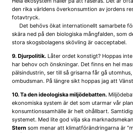
Hela ekosystem håller på att raseras. Det är oftas
den rika världens överkonsumtion av jordens resu
fotavtryck.
Det behövs ökat internationellt samarbete för
skära ned på den biologiska mångfalden, som de
stora skogsbolagens skövling är oacceptabel.
9. Djurpolitik.
Låter ordet konstigt? Hoppas inte 
har behov och önskningar. Det finns en hel mas
pälsindustrin, ser till så grisarna får gå utomhu
ombudsman. På längre sikt hoppas jag att Vänste
10. Ta den ideologiska miljödebatten.
Miljödebat
ekonomiska system är det som utarmar vår planet. 
konsumtionssamhälle är helt ohållbart. Samtidig
systemet. Med lite god vilja ska marknadsmeka
Stern
som menar att klimatförändringarna är ”