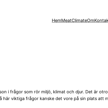
Hem
MeatClimate
Om
Konta
rson i frågor som rör miljö, klimat och djur. Det är ot
 så här viktiga frågor kanske det vore på sin plats a